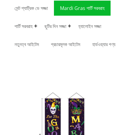
সেন্ট প্যাট্রিক ডে সজ্জা
Mardi Gras পার্টি সরবরাহ
পার্টি সরবরাহ
ছুটির দিন সজ্জা
হ্যালোইন সজ্জা
নতুনত্ব আইটেম
প্রচারমূলক আইটেম
হার্ডওয়্যার পণ্য