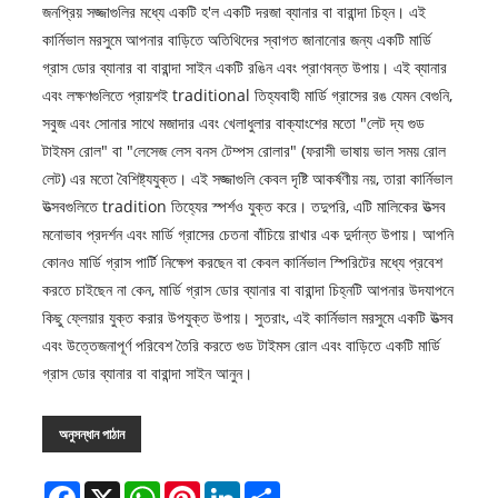
জনপ্রিয় সজ্জাগুলির মধ্যে একটি হ'ল একটি দরজা ব্যানার বা বারান্দা চিহ্ন। এই
কার্নিভাল মরসুমে আপনার বাড়িতে অতিথিদের স্বাগত জানানোর জন্য একটি মার্ডি
গ্রাস ডোর ব্যানার বা বারান্দা সাইন একটি রঙিন এবং প্রাণবন্ত উপায়। এই ব্যানার
এবং লক্ষণগুলিতে প্রায়শই traditional তিহ্যবাহী মার্ডি গ্রাসের রঙ যেমন বেগুনি,
সবুজ এবং সোনার সাথে মজাদার এবং খেলাধুলার বাক্যাংশের মতো "লেট দ্য গুড
টাইমস রোল" বা "লেসেজ লেস বনস টেম্পস রোলার" (ফরাসী ভাষায় ভাল সময় রোল
লেট) এর মতো বৈশিষ্ট্যযুক্ত। এই সজ্জাগুলি কেবল দৃষ্টি আকর্ষণীয় নয়, তারা কার্নিভাল
উত্সবগুলিতে tradition তিহ্যের স্পর্শও যুক্ত করে। তদুপরি, এটি মালিকের উত্সব
মনোভাব প্রদর্শন এবং মার্ডি গ্রাসের চেতনা বাঁচিয়ে রাখার এক দুর্দান্ত উপায়। আপনি
কোনও মার্ডি গ্রাস পার্টি নিক্ষেপ করছেন বা কেবল কার্নিভাল স্পিরিটের মধ্যে প্রবেশ
করতে চাইছেন না কেন, মার্ডি গ্রাস ডোর ব্যানার বা বারান্দা চিহ্নটি আপনার উদযাপনে
কিছু ফ্লেয়ার যুক্ত করার উপযুক্ত উপায়। সুতরাং, এই কার্নিভাল মরসুমে একটি উত্সব
এবং উত্তেজনাপূর্ণ পরিবেশ তৈরি করতে গুড টাইমস রোল এবং বাড়িতে একটি মার্ডি
গ্রাস ডোর ব্যানার বা বারান্দা সাইন আনুন।
অনুসন্ধান পাঠান
Facebook
X
WhatsApp
Pinterest
LinkedIn
Share