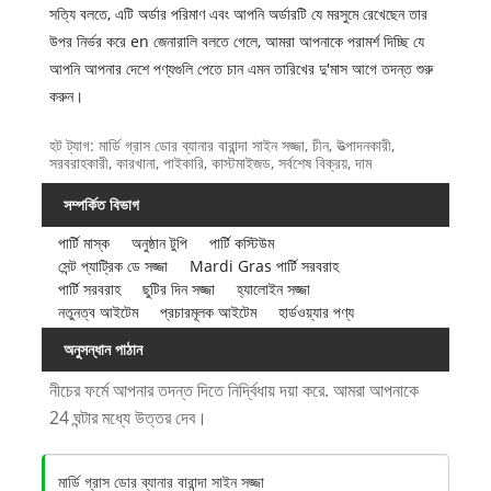
সত্যি বলতে, এটি অর্ডার পরিমাণ এবং আপনি অর্ডারটি যে মরসুমে রেখেছেন তার
উপর নির্ভর করে en জেনারালি বলতে গেলে, আমরা আপনাকে পরামর্শ দিচ্ছি যে
আপনি আপনার দেশে পণ্যগুলি পেতে চান এমন তারিখের দু'মাস আগে তদন্ত শুরু
করুন।
হট ট্যাগ: মার্ডি গ্রাস ডোর ব্যানার বারান্দা সাইন সজ্জা, চীন, উত্পাদনকারী,
সরবরাহকারী, কারখানা, পাইকারি, কাস্টমাইজড, সর্বশেষ বিক্রয়, দাম
সম্পর্কিত বিভাগ
পার্টি মাস্ক
অনুষ্ঠান টুপি
পার্টি কস্টিউম
সেন্ট প্যাট্রিক ডে সজ্জা
Mardi Gras পার্টি সরবরাহ
পার্টি সরবরাহ
ছুটির দিন সজ্জা
হ্যালোইন সজ্জা
নতুনত্ব আইটেম
প্রচারমূলক আইটেম
হার্ডওয়্যার পণ্য
অনুসন্ধান পাঠান
নীচের ফর্মে আপনার তদন্ত দিতে নির্দ্বিধায় দয়া করে. আমরা আপনাকে
24 ঘন্টার মধ্যে উত্তর দেব।