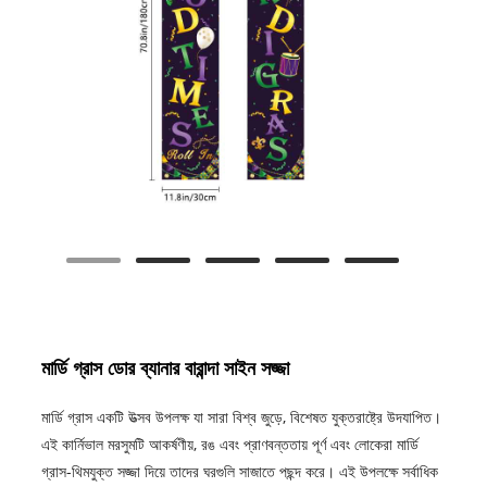
মার্ডি গ্রাস ডোর ব্যানার বারান্দা সাইন সজ্জা
মার্ডি গ্রাস একটি উত্সব উপলক্ষ যা সারা বিশ্ব জুড়ে, বিশেষত যুক্তরাষ্ট্রে উদযাপিত।
এই কার্নিভাল মরসুমটি আকর্ষণীয়, রঙ এবং প্রাণবন্ততায় পূর্ণ এবং লোকেরা মার্ডি
গ্রাস-থিমযুক্ত সজ্জা দিয়ে তাদের ঘরগুলি সাজাতে পছন্দ করে। এই উপলক্ষে সর্বাধিক