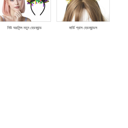
নিউ অরলিন্স নতুন হেডব্যান্ড
মার্ডি গ্রাস হেডব্যান্ডস