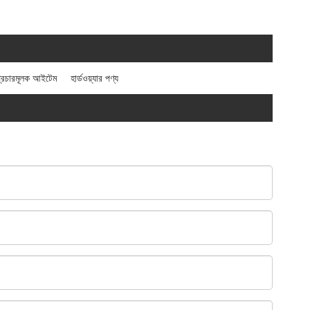
্রচারমূলক আইটেম
হার্ডওয়্যার পণ্য