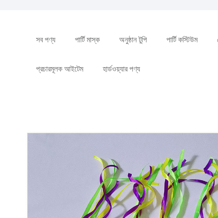
সব পণ্য
পার্টি মাস্ক
অনুষ্ঠান টুপি
পার্টি কস্টিউম
প্রচারমূলক আইটেম
হার্ডওয়্যার পণ্য