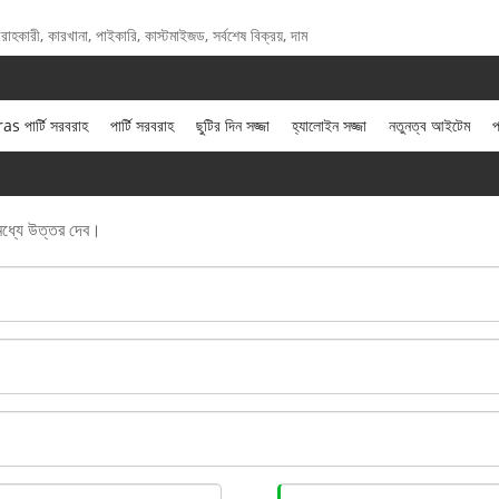
রবরাহকারী, কারখানা, পাইকারি, কাস্টমাইজড, সর্বশেষ বিক্রয়, দাম
 পার্টি সরবরাহ
পার্টি সরবরাহ
ছুটির দিন সজ্জা
হ্যালোইন সজ্জা
নতুনত্ব আইটেম
প
 মধ্যে উত্তর দেব।