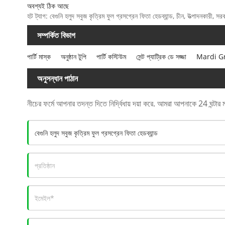
অবশ্যই ঠিক আছে
হট ট্যাগ: বেগুনি হলুদ সবুজ কৃত্রিম ফুল গ্রসগ্রেন ফিতা হেডব্যান্ড, চীন, উত্পাদনকারী, স
সম্পর্কিত বিভাগ
পার্টি মাস্ক
অনুষ্ঠান টুপি
পার্টি কস্টিউম
সেন্ট প্যাট্রিক ডে সজ্জা
Mardi Gras
অনুসন্ধান পাঠান
নীচের ফর্মে আপনার তদন্ত দিতে নির্দ্বিধায় দয়া করে. আমরা আপনাকে 24 ঘন্টার