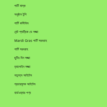
পার্টি মাস্ক
অনুষ্ঠান টুপি
পার্টি কস্টিউম
সেন্ট প্যাট্রিক ডে সজ্জা
Mardi Gras পার্টি সরবরাহ
পার্টি সরবরাহ
ছুটির দিন সজ্জা
হ্যালোইন সজ্জা
নতুনত্ব আইটেম
প্রচারমূলক আইটেম
হার্ডওয়্যার পণ্য