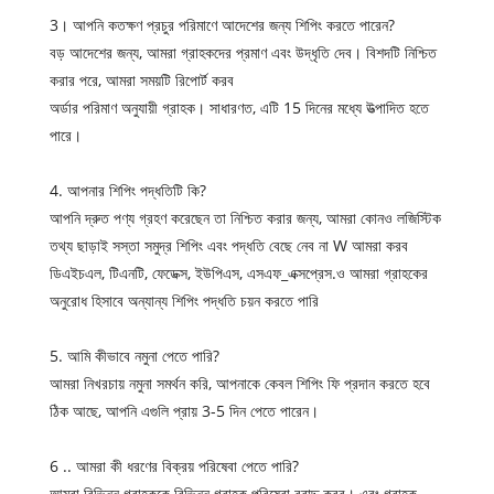
3। আপনি কতক্ষণ প্রচুর পরিমাণে আদেশের জন্য শিপিং করতে পারেন?
বড় আদেশের জন্য, আমরা গ্রাহকদের প্রমাণ এবং উদ্ধৃতি দেব। বিশদটি নিশ্চিত
করার পরে, আমরা সময়টি রিপোর্ট করব
অর্ডার পরিমাণ অনুযায়ী গ্রাহক। সাধারণত, এটি 15 দিনের মধ্যে উত্পাদিত হতে
পারে।
4. আপনার শিপিং পদ্ধতিটি কি?
আপনি দ্রুত পণ্য গ্রহণ করেছেন তা নিশ্চিত করার জন্য, আমরা কোনও লজিস্টিক
তথ্য ছাড়াই সস্তা সমুদ্র শিপিং এবং পদ্ধতি বেছে নেব না W আমরা করব
ডিএইচএল, টিএনটি, ফেডেক্স, ইউপিএস, এসএফ_এক্সপ্রেস.ও আমরা গ্রাহকের
অনুরোধ হিসাবে অন্যান্য শিপিং পদ্ধতি চয়ন করতে পারি
5. আমি কীভাবে নমুনা পেতে পারি?
আমরা নিখরচায় নমুনা সমর্থন করি, আপনাকে কেবল শিপিং ফি প্রদান করতে হবে
ঠিক আছে, আপনি এগুলি প্রায় 3-5 দিন পেতে পারেন।
6 .. আমরা কী ধরণের বিক্রয় পরিষেবা পেতে পারি?
আমরা বিভিন্ন গ্রাহককে বিভিন্ন গ্রাহক পরিষেবা বরাদ্দ করব। এবং গ্রাহক