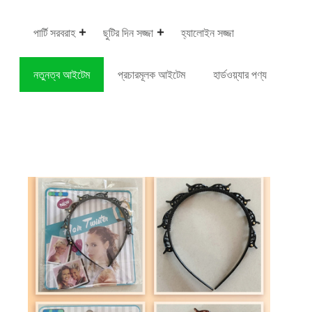
পার্টি সরবরাহ
ছুটির দিন সজ্জা
হ্যালোইন সজ্জা
নতুনত্ব আইটেম
প্রচারমূলক আইটেম
হার্ডওয়্যার পণ্য