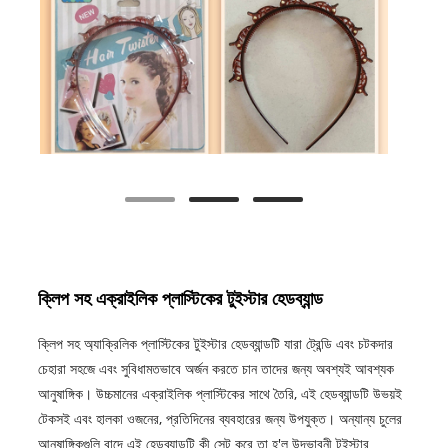
ক্লিপ সহ এক্রাইলিক প্লাস্টিকের টুইস্টার হেডব্যান্ড
ক্লিপ সহ অ্যাক্রিলিক প্লাস্টিকের টুইস্টার হেডব্যান্ডটি যারা ট্রেন্ডি এবং চটকদার
চেহারা সহজে এবং সুবিধামতভাবে অর্জন করতে চান তাদের জন্য অবশ্যই আবশ্যক
আনুষাঙ্গিক। উচ্চমানের এক্রাইলিক প্লাস্টিকের সাথে তৈরি, এই হেডব্যান্ডটি উভয়ই
টেকসই এবং হালকা ওজনের, প্রতিদিনের ব্যবহারের জন্য উপযুক্ত। অন্যান্য চুলের
আনুষাঙ্গিকগুলি বাদে এই হেডব্যান্ডটি কী সেট করে তা হ'ল উদ্ভাবনী টুইস্টার