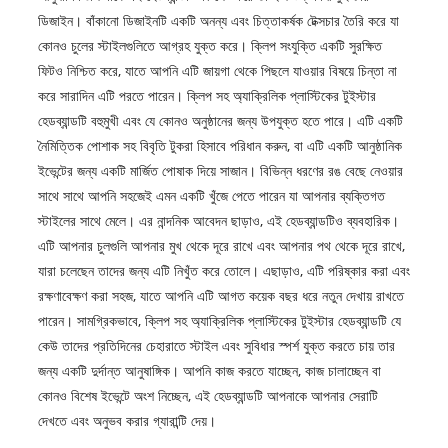
ডিজাইন। বাঁকানো ডিজাইনটি একটি অনন্য এবং চিত্তাকর্ষক টেক্সচার তৈরি করে যা
কোনও চুলের স্টাইলগুলিতে আগ্রহ যুক্ত করে। ক্লিপ সংযুক্তি একটি সুরক্ষিত
ফিটও নিশ্চিত করে, যাতে আপনি এটি জায়গা থেকে পিছলে যাওয়ার বিষয়ে চিন্তা না
করে সারাদিন এটি পরতে পারেন। ক্লিপ সহ অ্যাক্রিলিক প্লাস্টিকের টুইস্টার
হেডব্যান্ডটি বহুমুখী এবং যে কোনও অনুষ্ঠানের জন্য উপযুক্ত হতে পারে। এটি একটি
নৈমিত্তিক পোশাক সহ বিবৃতি টুকরা হিসাবে পরিধান করুন, বা এটি একটি আনুষ্ঠানিক
ইভেন্টের জন্য একটি মার্জিত পোষাক দিয়ে সাজান। বিভিন্ন ধরণের রঙ বেছে নেওয়ার
সাথে সাথে আপনি সহজেই এমন একটি খুঁজে পেতে পারেন যা আপনার ব্যক্তিগত
স্টাইলের সাথে মেলে। এর নান্দনিক আবেদন ছাড়াও, এই হেডব্যান্ডটিও ব্যবহারিক।
এটি আপনার চুলগুলি আপনার মুখ থেকে দূরে রাখে এবং আপনার পথ থেকে দূরে রাখে,
যারা চলেছেন তাদের জন্য এটি নিখুঁত করে তোলে। এছাড়াও, এটি পরিষ্কার করা এবং
রক্ষণাবেক্ষণ করা সহজ, যাতে আপনি এটি আগত কয়েক বছর ধরে নতুন দেখায় রাখতে
পারেন। সামগ্রিকভাবে, ক্লিপ সহ অ্যাক্রিলিক প্লাস্টিকের টুইস্টার হেডব্যান্ডটি যে
কেউ তাদের প্রতিদিনের চেহারাতে স্টাইল এবং সুবিধার স্পর্শ যুক্ত করতে চায় তার
জন্য একটি দুর্দান্ত আনুষাঙ্গিক। আপনি কাজ করতে যাচ্ছেন, কাজ চালাচ্ছেন বা
কোনও বিশেষ ইভেন্টে অংশ নিচ্ছেন, এই হেডব্যান্ডটি আপনাকে আপনার সেরাটি
দেখতে এবং অনুভব করার গ্যারান্টি দেয়।