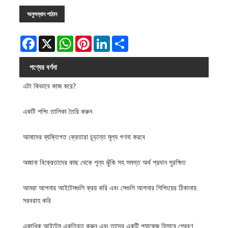
অনুসন্ধান পাঠান
Facebook
X
WhatsApp
Pinterest
LinkedIn
Share
পণ্যের বর্ণনা
এটা কিভাবে কাজ করে?
একটি শপিং তালিকা তৈরি করুন
আমাদের ব্যক্তিগত ক্রেতারা চূড়ান্ত মূল্য গণনা করবে
অজানা বিক্রেতাদের কাছ থেকে শূন্য ঝুঁকি সহ সমস্ত অর্থ প্রদান সুরক্ষিত
আমরা আপনার আইটেমগুলি ক্রয় করি এবং সেগুলি আপনার শিপিংয়ের ঠিকানায়
সরবরাহ করি
একাধিক আইটেম একত্রিত করুন এবং তাদের একটি প্যাকেজ হিসাবে প্রেরণ