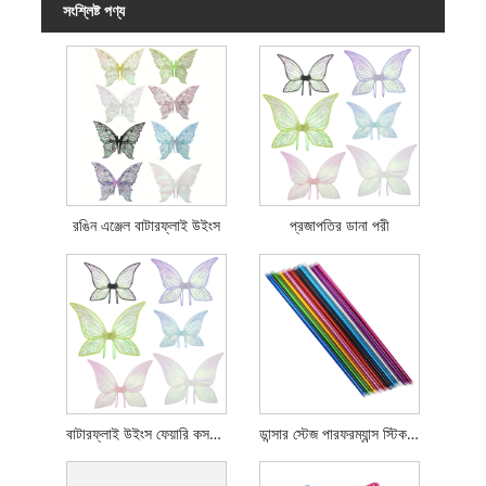
সংশ্লিষ্ট পণ্য
রঙিন এঞ্জেল বাটারফ্লাই উইংস
প্রজাপতির ডানা পরী
বাটারফ্লাই উইংস ফেয়ারি কসপ্লে প্রপস
ডান্সার স্টেজ পারফরম্যান্স স্টিকস প্রপস ব্যবহার করে