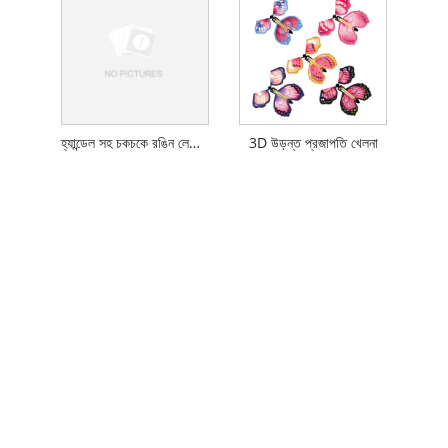
হ্যান্ডেল সহ চকচকে রঙিন লেজার ক্যান স্টিক
3D উড়ন্ত প্রজাপতি খেলনা