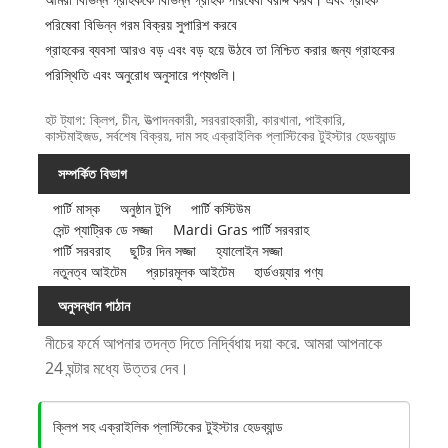
পরিষেবা বিভিন্ন গরম বিক্রয় সুপারিশ করবে
গ্রাহকের ব্যবসা আরও বড় এবং বড় হয়ে উঠবে তা নিশ্চিত করার জন্য গ্রাহকের
পরিস্থিতি এবং অনুরোধ অনুসারে পণ্যগুলি।
হট ট্যাগ: ক্লিপ, চীন, উত্পাদনকারী, সরবরাহকারী, কারখানা, পাইকারি,
কাস্টমাইজড, সর্বশেষ বিক্রয়, দাম সহ এক্রাইলিক প্লাস্টিকের টুইস্টার হেডব্যান্ড
সম্পর্কিত বিভাগ
পার্টি মাস্ক
অনুষ্ঠান টুপি
পার্টি কস্টিউম
সেন্ট প্যাট্রিক ডে সজ্জা
Mardi Gras পার্টি সরবরাহ
পার্টি সরবরাহ
ছুটির দিন সজ্জা
হ্যালোইন সজ্জা
নতুনত্ব আইটেম
প্রচারমূলক আইটেম
হার্ডওয়্যার পণ্য
অনুসন্ধান পাঠান
নীচের ফর্মে আপনার তদন্ত দিতে নির্দ্বিধায় দয়া করে. আমরা আপনাকে
24 ঘন্টার মধ্যে উত্তর দেব।