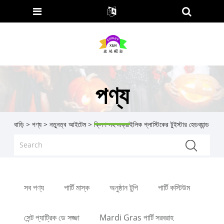
পণ্য
বাড়ি
>
পণ্য
>
নতুনত্ব আইটেম
> ক্লিপ সহ এক্রাইলিক প্লাস্টিকের টুইস্টার হেডব্যান্ড
সব পণ্য
পার্টি মাস্ক
অনুষ্ঠান টুপি
পার্টি কস্টিউম
সেন্ট প্যাট্রিক ডে সজ্জা
Mardi Gras পার্টি সরবরাহ