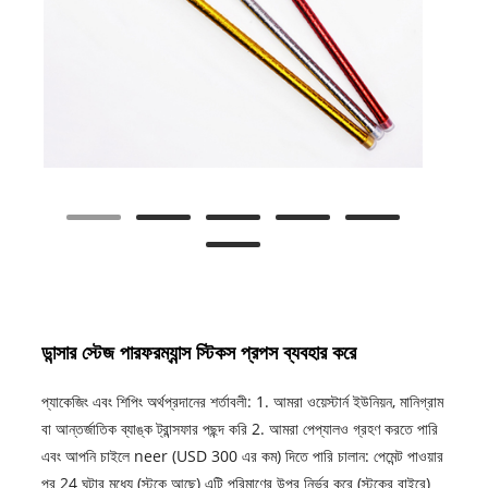
ডান্সার স্টেজ পারফরম্যান্স স্টিকস প্রপস ব্যবহার করে
প্যাকেজিং এবং শিপিং অর্থপ্রদানের শর্তাবলী: 1. আমরা ওয়েস্টার্ন ইউনিয়ন, মানিগ্রাম
বা আন্তর্জাতিক ব্যাঙ্ক ট্রান্সফার পছন্দ করি 2. আমরা পেপ্যালও গ্রহণ করতে পারি
এবং আপনি চাইলে neer (USD 300 এর কম) দিতে পারি চালান: পেমেন্ট পাওয়ার
পর 24 ঘন্টার মধ্যে (স্টকে আছে) এটি পরিমাণের উপর নির্ভর করে (স্টকের বাইরে)