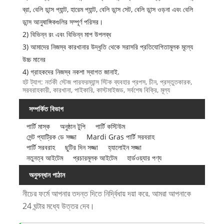
ব্রা, বেলি ডান্স প্যান্ট, হারেম প্যান্ট, বেলি ডান্স সেট, বেলি ডান্স ওড়না এবং বেলি
ডান্স আনুষাঙ্গিকগুলির সম্পূর্ণ পরিসর।
2) বিভিন্ন রং এবং বিভিন্ন মাপ উপলব্ধ
3) আমাদের নিজস্ব কারখানার উদ্ধৃতি থেকে সরাসরি প্রতিযোগিতামূলক মূল্যে
উচ্চ মানের
4) গ্রাহকদের নিজস্ব নকশা স্বাগত জানাই.
হট ট্যাগ: নর্তকী স্টেজ পারফরম্যান্স স্টিক ব্যবহার প্রপস, চীন, প্রস্তুতকারক,
সরবরাহকারী, কারখানা, পাইকারি, কাস্টমাইজড, সর্বশেষ বিক্রি, মূল্য
সম্পর্কিত বিভাগ
পার্টি মাস্ক
অনুষ্ঠান টুপি
পার্টি কস্টিউম
সেন্ট প্যাট্রিক ডে সজ্জা
Mardi Gras পার্টি সরবরাহ
পার্টি সরবরাহ
ছুটির দিন সজ্জা
হ্যালোইন সজ্জা
নতুনত্ব আইটেম
প্রচারমূলক আইটেম
হার্ডওয়্যার পণ্য
অনুসন্ধান পাঠান
নীচের ফর্মে আপনার তদন্ত দিতে নির্দ্বিধায় দয়া করে. আমরা আপনাকে
24 ঘন্টার মধ্যে উত্তর দেব।