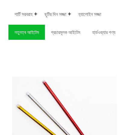
পার্টি সরবরাহ
ছুটির দিন সজ্জা
হ্যালোইন সজ্জা
নতুনত্ব আইটেম
প্রচারমূলক আইটেম
হার্ডওয়্যার পণ্য