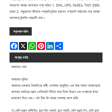
সাধারণত আমরা আপনাকে পণ্য পাঠাব 1. DHL, UPS, FedEx, TNT, EMS
দ্বারা 2. সমুদ্রপথে কীভাবে পণ্যগুলি ট্র্যাক করবেন: পণ্যগুলি পাঠানোর পরে আমরা
আপনাকে ট্র্যাকিং নম্বরটি বলব।
অনুসন্ধান পাঠান
Facebook
X
WhatsApp
Pinterest
LinkedIn
Share
পণ্যের বর্ণনা
আমাদের সেবা
আমাদের সুবিধা
আমাদের চমৎকার ডিজাইনের কর্মী, পেশাদার প্রযুক্তি এবং উচ্চ দক্ষতা আমাদেরকে
আপনার অর্ডারের দ্রুত ডেলিভারি নিশ্চিত করে বিশদ বিবরণ এবং গুণমানের উপর
মনোযোগ দিতে দেয়। এটা ঠিক কি আমরা সবসময় আশা করি!
1) বেলি ড্যান্স কস্টিউম, ডান্স হিপ স্কার্ফ, ডান্স স্কার্ট, বেলি ড্যান্স টপ, বেলি ডান্স