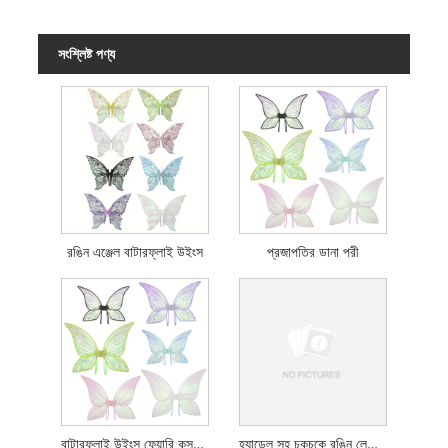
সংশ্লিষ্ট পণ্য
রঙিন এঞ্জেল বাটারফ্লাই উইংস
প্রজাপতির ডানা পরী
বাটারফ্লাই উইংস ফেয়ারি কসপ্লে প্রপস
হ্যান্ডেল সহ চকচকে রঙিন লেজার ক্যান স্টিক