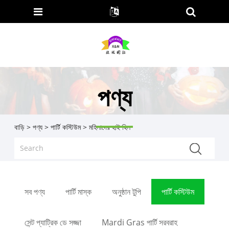
পণ্য
বাড়ি
>
পণ্য
>
পার্টি কস্টিউম
> মহিলাদের হাই হিল
সব পণ্য
পার্টি মাস্ক
অনুষ্ঠান টুপি
পার্টি কস্টিউম
সেন্ট প্যাট্রিক ডে সজ্জা
Mardi Gras পার্টি সরবরাহ