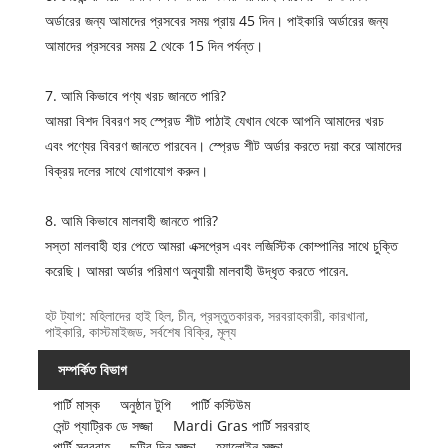
অর্ডারের জন্য আমাদের প্রসবের সময় প্রায় 45 দিন। পাইকারি অর্ডারের জন্য
আমাদের প্রসবের সময় 2 থেকে 15 দিন পর্যন্ত।
7. আমি কিভাবে পণ্য খরচ জানতে পারি?
আমরা বিশদ বিবরণ সহ স্প্রেড শীট পাঠাই যেখান থেকে আপনি আমাদের খরচ
এবং পণ্যের বিবরণ জানতে পারবেন। স্প্রেড শীট অর্ডার করতে দয়া করে আমাদের
বিক্রয় দলের সাথে যোগাযোগ করুন।
8. আমি কিভাবে মালবাহী জানতে পারি?
সস্তা মালবাহী হার পেতে আমরা এক্সপ্রেস এবং লজিস্টিক কোম্পানির সাথে চুক্তি
করেছি। আমরা অর্ডার পরিমাণ অনুযায়ী মালবাহী উদ্ধৃত করতে পারেন.
হট ট্যাগ: মহিলাদের হাই হিল, চীন, প্রস্তুতকারক, সরবরাহকারী, কারখানা,
পাইকারি, কাস্টমাইজড, সর্বশেষ বিক্রি, মূল্য
সম্পর্কিত বিভাগ
পার্টি মাস্ক
অনুষ্ঠান টুপি
পার্টি কস্টিউম
সেন্ট প্যাট্রিক ডে সজ্জা
Mardi Gras পার্টি সরবরাহ
পার্টি সরবরাহ
ছুটির দিন সজ্জা
হ্যালোইন সজ্জা