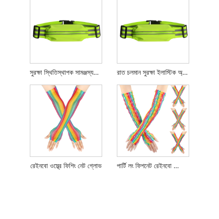
সুরক্ষা স্থিতিস্থাপক সামঞ্জস্যযোগ্য বেল্ট
রাত চলমান সুরক্ষা ইলাস্টিক অ্যাডজাস্টেবল বেল্ট
রেইনবো ওম্ব্রে ফিশিং নেট গ্লোভ
পার্টি লং ফিশনেট রেইনবো গ্লোভস