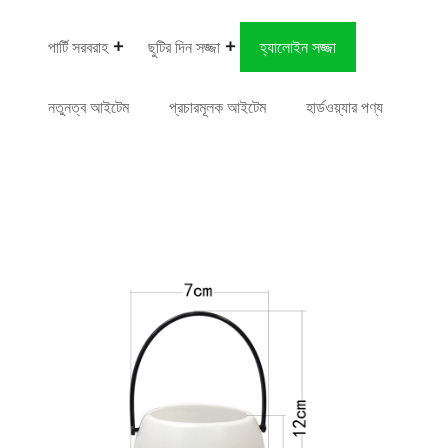
পার্টি সরবরাহ
ছুটির দিন সজ্জা
হ্যালোইন সজ্জা
নতুনত্ব আইটেম
প্রচারমূলক আইটেম
হার্ডওয়্যার পণ্য