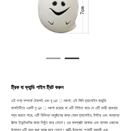
ট্রিক বা ক্যান্ডি পাইল ট্রিট করুন
এই পণ্য সম্পর্কে টেকসই এবং দৃ ur ় নকশা: এই মিনি হ্যালোইন ক্যান্ডি
বালতিটিতে একটি দৃ ur ় নকশা রয়েছে যা এটি নিশ্চিত করে যে এটি ভারী ব্যবহার
সহ্য করতে পারে, এটি বিভিন্ন অনুষ্ঠানের জন্য যেমন হ্যালোইন, ইস্টার এবং অন্যান্য
উত্সব ইভেন্টগুলির জন্য নিখুঁত করে তোলে। এর কমপ্যাক্ট আকার এবং হালকা ওজনের
উপাদান এটি বহন করা সহজ করে তোলে। মাল্টি-উদ্দেশ্য: পণ্যটি বহুমুখী এবং