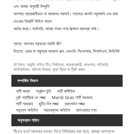
এবং আমরা অনুযায়ী উদ্ধৃতি
আপনার প্রয়োজনীয়তা বা আমাদের পরামর্শ। তারপরে আপনি নমুনাগুলি এবং জমা
দেওয়ার বিষয়টি নিশ্চিত করেন
অর্ডার জন্য। সর্বোপরি, আমরা সম্মত পণ্য উত্পাদন ব্যবস্থা করি।
প্রশ্ন: আপনার প্রসবের শর্তাদি কী?
উত্তর: এয়ার বা সমুদ্রের মাধ্যমে এক্স, এফওবি, সিএফআর, সিআইএফ, ডিডিইউ
হট ট্যাগ: ক্যান্ডি পাইল, চীন, নির্মাতারা, সরবরাহকারী, কারখানা, পাইকারি,
কাস্টমাইজড, সর্বশেষ বিক্রয়, মূল্য ট্রিক বা ট্রিট করুন
সম্পর্কিত বিভাগ
পার্টি মাস্ক
অনুষ্ঠান টুপি
পার্টি কস্টিউম
সেন্ট প্যাট্রিক ডে সজ্জা
Mardi Gras পার্টি সরবরাহ
পার্টি সরবরাহ
ছুটির দিন সজ্জা
হ্যালোইন সজ্জা
নতুনত্ব আইটেম
প্রচারমূলক আইটেম
হার্ডওয়্যার পণ্য
অনুসন্ধান পাঠান
নীচের ফর্মে আপনার তদন্ত দিতে নির্দ্বিধায় দয়া করে. আমরা আপনাকে