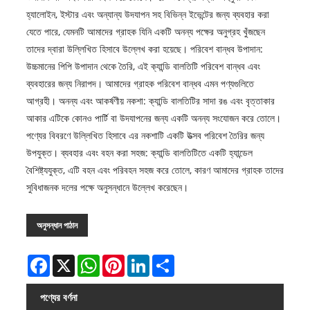
হ্যালোইন, ইস্টার এবং অন্যান্য উদযাপন সহ বিভিন্ন ইভেন্টের জন্য ব্যবহার করা
যেতে পারে, যেমনটি আমাদের গ্রাহক যিনি একটি অনন্য পক্ষের অনুগ্রহ খুঁজছেন
তাদের দ্বারা উল্লিখিত হিসাবে উল্লেখ করা হয়েছে। পরিবেশ বান্ধব উপাদান:
উচ্চমানের পিপি উপাদান থেকে তৈরি, এই ক্যান্ডি বালতিটি পরিবেশ বান্ধব এবং
ব্যবহারের জন্য নিরাপদ। আমাদের গ্রাহক পরিবেশ বান্ধব এমন পণ্যগুলিতে
আগ্রহী। অনন্য এবং আকর্ষণীয় নকশা: ক্যান্ডি বালতিটির সাদা রঙ এবং বৃত্তাকার
আকার এটিকে কোনও পার্টি বা উদযাপনের জন্য একটি অনন্য সংযোজন করে তোলে।
পণ্যের বিবরণে উল্লিখিত হিসাবে এর নকশাটি একটি উত্সব পরিবেশ তৈরির জন্য
উপযুক্ত। ব্যবহার এবং বহন করা সহজ: ক্যান্ডি বালতিটিতে একটি হ্যান্ডেল
বৈশিষ্ট্যযুক্ত, এটি বহন এবং পরিবহন সহজ করে তোলে, কারণ আমাদের গ্রাহক তাদের
সুবিধাজনক দলের পক্ষে অনুসন্ধানে উল্লেখ করেছেন।
অনুসন্ধান পাঠান
Facebook
X
WhatsApp
Pinterest
LinkedIn
Share
পণ্যের বর্ণনা