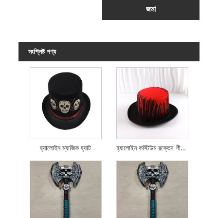
জমা
সংশ্লিষ্ট পণ্য
হ্যালোইন ম্যাজিক হ্যাট
হ্যালোইন কস্টিউম রক্তের শীর্ষ টুপি