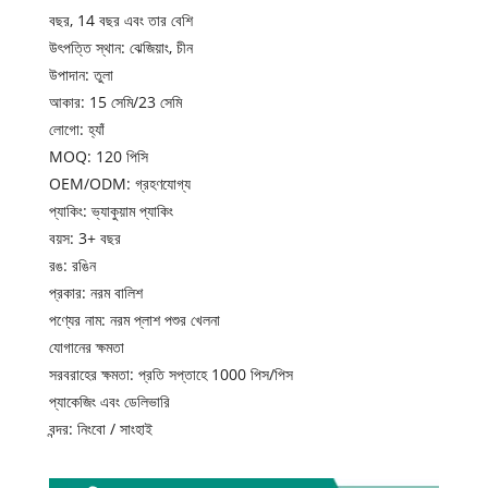
বছর, 14 বছর এবং তার বেশি
উৎপত্তি স্থান: ঝেজিয়াং, চীন
উপাদান: তুলা
আকার: 15 সেমি/23 সেমি
লোগো: হ্যাঁ
MOQ: 120 পিসি
OEM/ODM: গ্রহণযোগ্য
প্যাকিং: ভ্যাকুয়াম প্যাকিং
বয়স: 3+ বছর
রঙ: রঙিন
প্রকার: নরম বালিশ
পণ্যের নাম: নরম প্লাশ পশুর খেলনা
যোগানের ক্ষমতা
সরবরাহের ক্ষমতা: প্রতি সপ্তাহে 1000 পিস/পিস
প্যাকেজিং এবং ডেলিভারি
বন্দর: নিংবো / সাংহাই