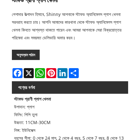
স্টাফড প্রাণী প্লাশ খেলনা
পেশাদার উত্পাদন হিসাবে, Shinny আপনাকে স্টাফড অ্যানিমেলস প্লাশ খেলনা
সরবরাহ করতে চায়। আপনি আমাদের কারখানা থেকে স্টাফড অ্যানিমেলস প্লাশ
খেলনা কিনতে আশ্বস্ত থাকতে পারেন এবং আমরা আপনাকে সেরা বিক্রয়োত্তর
পরিষেবা এবং সময়মত ডেলিভারি অফার করব।
অনুসন্ধান পাঠান
Facebook
X
WhatsApp
Pinterest
LinkedIn
Share
পণ্যের বর্ণনা
স্টাফড প্রাণী প্লাশ খেলনা
উপাদান: প্লাশ
ফিলিং: পিপি তুলা
উচ্চতা: 11CM-30CM
লিঙ্গ: ইউনিসেক্স
বয়সের সীমা: 0 থেকে 24 মাস, 2 থেকে 4 বছর, 5 থেকে 7 বছর, 8 থেকে 13