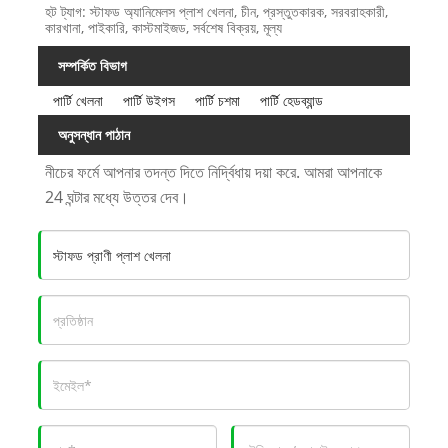
হট ট্যাগ: স্টাফড অ্যানিমেলস প্লাশ খেলনা, চীন, প্রস্তুতকারক, সরবরাহকারী,
কারখানা, পাইকারি, কাস্টমাইজড, সর্বশেষ বিক্রয়, মূল্য
সম্পর্কিত বিভাগ
পার্টি খেলনা
পার্টি উইগস
পার্টি চশমা
পার্টি হেডব্যান্ড
অনুসন্ধান পাঠান
নীচের ফর্মে আপনার তদন্ত দিতে নির্দ্বিধায় দয়া করে. আমরা আপনাকে
24 ঘন্টার মধ্যে উত্তর দেব।