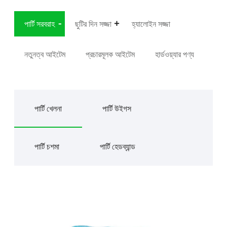
পার্টি সরবরাহ
ছুটির দিন সজ্জা
হ্যালোইন সজ্জা
নতুনত্ব আইটেম
প্রচারমূলক আইটেম
হার্ডওয়্যার পণ্য
পার্টি খেলনা
পার্টি উইগস
পার্টি চশমা
পার্টি হেডব্যান্ড