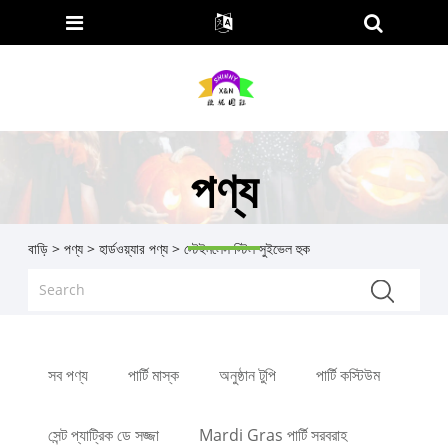
পণ্য
বাড়ি
>
পণ্য
>
হার্ডওয়্যার পণ্য
> স্টেইনলেস স্টিল সুইভেল হুক
সব পণ্য
পার্টি মাস্ক
অনুষ্ঠান টুপি
পার্টি কস্টিউম
সেন্ট প্যাট্রিক ডে সজ্জা
Mardi Gras পার্টি সরবরাহ