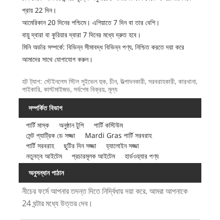
প্রায় 22 দিন।
আমেরিকান 20 দিনের পশ্চিমে। এশিয়াতে 7 দিন বা তার বেশি।
বায়ু দ্বারা বা কুরিয়ার দ্বারা 7 দিনের মধ্যে দ্রুত হবে।
মিনি অর্ডার সম্পর্কে: বিভিন্ন সীমাবদ্ধ বিভিন্ন পণ্য, নিশ্চিত করতে দয়া করে
আমাদের সাথে যোগাযোগ করুন।
হট ট্যাগ: স্টেইনলেস স্টিল সুইভেল হুক, চীন, উত্পাদনকারী, সরবরাহকারী, কারখানা,
পাইকারি, কাস্টমাইজড, সর্বশেষ বিক্রয়, মূল্য
সম্পর্কিত বিভাগ
পার্টি মাস্ক
অনুষ্ঠান টুপি
পার্টি কস্টিউম
সেন্ট প্যাট্রিক ডে সজ্জা
Mardi Gras পার্টি সরবরাহ
পার্টি সরবরাহ
ছুটির দিন সজ্জা
হ্যালোইন সজ্জা
নতুনত্ব আইটেম
প্রচারমূলক আইটেম
হার্ডওয়্যার পণ্য
অনুসন্ধান পাঠান
নীচের ফর্মে আপনার তদন্ত দিতে নির্দ্বিধায় দয়া করে. আমরা আপনাকে
24 ঘন্টার মধ্যে উত্তর দেব।