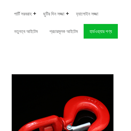
পার্টি সরবরাহ
ছুটির দিন সজ্জা
হ্যালোইন সজ্জা
নতুনত্ব আইটেম
প্রচারমূলক আইটেম
হার্ডওয়্যার পণ্য