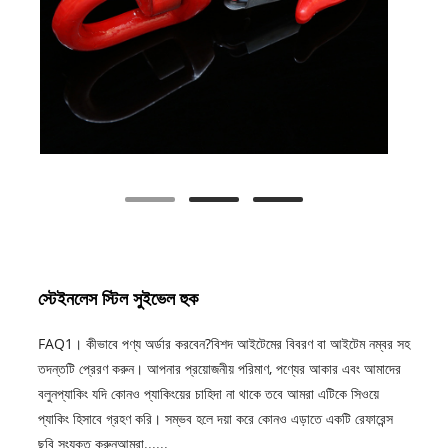
স্টেইনলেস স্টিল সুইভেল হুক
FAQ1। কীভাবে পণ্য অর্ডার করবেন?বিশদ আইটেমের বিবরণ বা আইটেম নম্বর সহ
তদন্তটি প্রেরণ করুন। আপনার প্রয়োজনীয় পরিমাণ, পণ্যের আকার এবং আমাদের
বলুনপ্যাকিং যদি কোনও প্যাকিংয়ের চাহিদা না থাকে তবে আমরা এটিকে সিওয়ে
প্যাকিং হিসাবে গ্রহণ করি। সম্ভব হলে দয়া করে কোনও এড়াতে একটি রেফারেন্স
ছবি সংযুক্ত করুনআমরা......