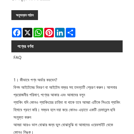
অনুসন্ধান পাঠান
Facebook
X
WhatsApp
Pinterest
LinkedIn
Share
পণ্যের বর্ণনা
FAQ
1। কীভাবে পণ্য অর্ডার করবেন?
বিশদ আইটেমের বিবরণ বা আইটেম নম্বর সহ তদন্তটি প্রেরণ করুন। আপনার
প্রয়োজনীয় পরিমাণ, পণ্যের আকার এবং আমাদের বলুন
প্যাকিং যদি কোনও প্যাকিংয়ের চাহিদা না থাকে তবে আমরা এটিকে সিওয়ে প্যাকিং
হিসাবে গ্রহণ করি। সম্ভব হলে দয়া করে কোনও এড়াতে একটি রেফারেন্স ছবি
সংযুক্ত করুন
আমরা আরও ভাল বোঝার জন্য ভুল বোঝাবুঝি বা আমাদের ওয়েবসাইট থেকে
কোনও লিঙ্ক।