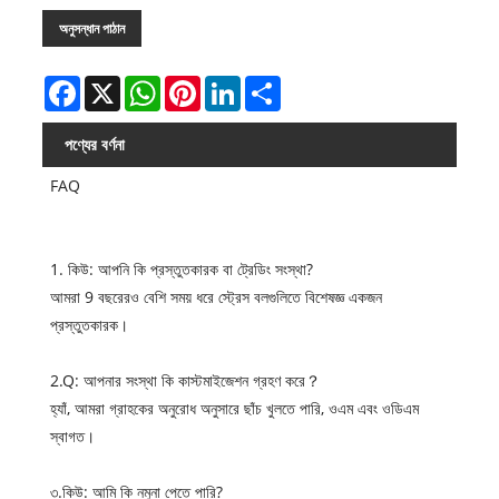
অনুসন্ধান পাঠান
Facebook
X
WhatsApp
Pinterest
LinkedIn
Share
পণ্যের বর্ণনা
FAQ
1. কিউ: আপনি কি প্রস্তুতকারক বা ট্রেডিং সংস্থা?
আমরা 9 ​​বছরেরও বেশি সময় ধরে স্ট্রেস বলগুলিতে বিশেষজ্ঞ একজন
প্রস্তুতকারক।
2.Q: আপনার সংস্থা কি কাস্টমাইজেশন গ্রহণ করে？
হ্যাঁ, আমরা গ্রাহকের অনুরোধ অনুসারে ছাঁচ খুলতে পারি, ওএম এবং ওডিএম
স্বাগত।
৩.কিউ: আমি কি নমুনা পেতে পারি?