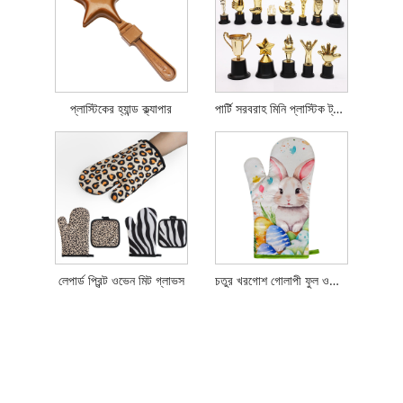
প্লাস্টিকের হ্যান্ড ক্ল্যাপার
পার্টি সরবরাহ মিনি প্লাস্টিক ট্রফি
লেপার্ড প্রিন্ট ওভেন মিট গ্লাভস
চতুর খরগোশ গোলাপী ফুল ওভেন মিটস