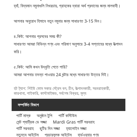
হ্যাঁ, বিদ্যমান নমুনাগুলি নিখরচায়, গ্রাহকের দ্বারা অর্থ প্রদানের জন্য মালবাহী।
আপনার অনুরোধ হিসাবে নতুন নমুনার জন্য সাধারণত 3-15 দিন।
৪.কিউ: আপনার প্রসবের সময় কী?
সাধারণত আমরা বিভিন্ন পণ্য এবং পরিমাণ অনুসারে 3-4 সপ্তাহের মধ্যে উত্পাদন
করি।
৫.কিউ: আমি কখন উদ্ধৃতি পেতে পারি?
আমরা আপনার তদন্ত পাওয়ার 24 ঘন্টার মধ্যে সাধারণত উত্তর দিই।
হট ট্যাগ: পিইউ ফোম সকার স্ট্রেস বল, চীন, উত্পাদনকারী, সরবরাহকারী,
কারখানা, পাইকারি, কাস্টমাইজড, সর্বশেষ বিক্রয়, মূল্য
সম্পর্কিত বিভাগ
পার্টি মাস্ক
অনুষ্ঠান টুপি
পার্টি কস্টিউম
সেন্ট প্যাট্রিক ডে সজ্জা
Mardi Gras পার্টি সরবরাহ
পার্টি সরবরাহ
ছুটির দিন সজ্জা
হ্যালোইন সজ্জা
নতুনত্ব আইটেম
প্রচারমূলক আইটেম
হার্ডওয়্যার পণ্য