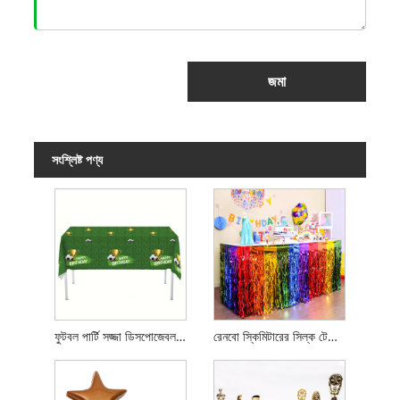
জমা
সংশ্লিষ্ট পণ্য
ফুটবল পার্টি সজ্জা ডিসপোজেবল টেবিলক্লথ
রেনবো স্কিমিটারের সিল্ক টেবিল স্কার্ট