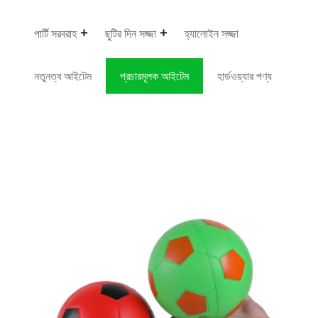
পার্টি সরবরাহ
ছুটির দিন সজ্জা
হ্যালোইন সজ্জা
নতুনত্ব আইটেম
প্রচারমূলক আইটেম
হার্ডওয়্যার পণ্য