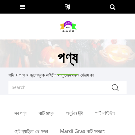
পণ্য
বাড়ি
>
পণ্য
>
প্রচারমূলক আইটেম
> পু ফোম সকার স্ট্রেস বল
সব পণ্য
পার্টি মাস্ক
অনুষ্ঠান টুপি
পার্টি কস্টিউম
সেন্ট প্যাট্রিক ডে সজ্জা
Mardi Gras পার্টি সরবরাহ