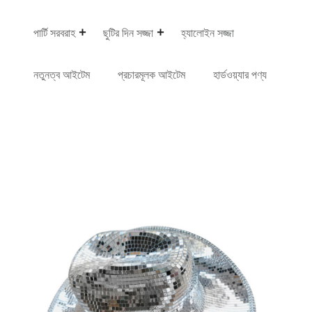
পার্টি সরবরাহ
ছুটির দিন সজ্জা
হ্যালোইন সজ্জা
নতুনত্ব আইটেম
প্রচারমূলক আইটেম
হার্ডওয়্যার পণ্য