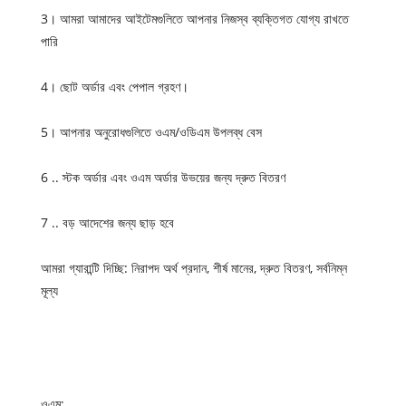
3। আমরা আমাদের আইটেমগুলিতে আপনার নিজস্ব ব্যক্তিগত যোগ্য রাখতে
পারি
4। ছোট অর্ডার এবং পেপাল গ্রহণ।
5। আপনার অনুরোধগুলিতে ওএম/ওডিএম উপলব্ধ বেস
6 .. স্টক অর্ডার এবং ওএম অর্ডার উভয়ের জন্য দ্রুত বিতরণ
7 .. বড় আদেশের জন্য ছাড় হবে
আমরা গ্যারান্টি দিচ্ছি: নিরাপদ অর্থ প্রদান, শীর্ষ মানের, দ্রুত বিতরণ, সর্বনিম্ন
মূল্য
ওএম: