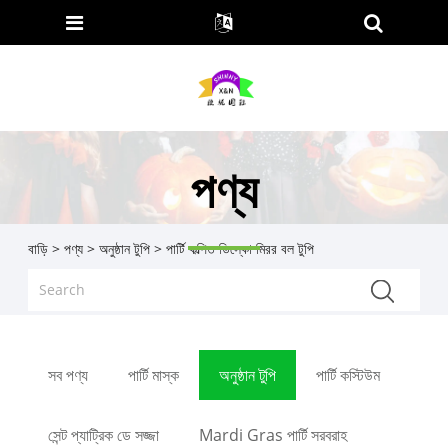
পণ্য
বাড়ি
>
পণ্য
>
অনুষ্ঠান টুপি
> পার্টি কল্পিত ডিস্কো মিরর বল টুপি
সব পণ্য
পার্টি মাস্ক
অনুষ্ঠান টুপি
পার্টি কস্টিউম
সেন্ট প্যাট্রিক ডে সজ্জা
Mardi Gras পার্টি সরবরাহ