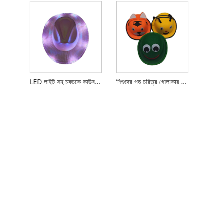
LED লাইট সহ চকচকে কাউবয় হ্যাট
শিশুদের পশু চরিত্র গোলাকার হাট