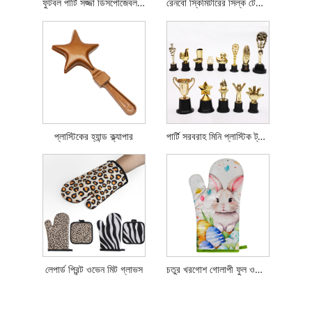
ফুটবল পার্টি সজ্জা ডিসপোজেবল টেবিলক্লথ
রেনবো স্কিমিটারের সিল্ক টেবিল স্কার্ট
প্লাস্টিকের হ্যান্ড ক্ল্যাপার
পার্টি সরবরাহ মিনি প্লাস্টিক ট্রফি
লেপার্ড প্রিন্ট ওভেন মিট গ্লাভস
চতুর খরগোশ গোলাপী ফুল ওভেন মিটস