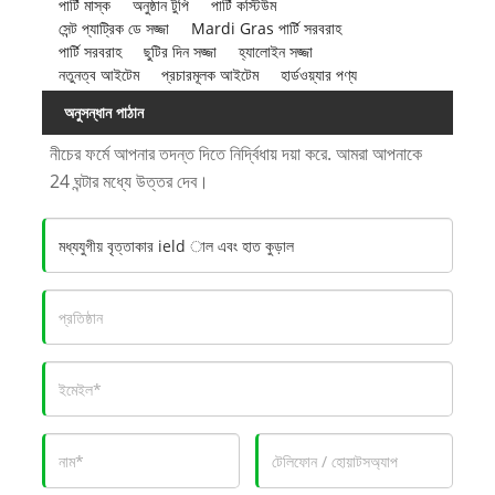
পার্টি মাস্ক
অনুষ্ঠান টুপি
পার্টি কস্টিউম
সেন্ট প্যাট্রিক ডে সজ্জা
Mardi Gras পার্টি সরবরাহ
পার্টি সরবরাহ
ছুটির দিন সজ্জা
হ্যালোইন সজ্জা
নতুনত্ব আইটেম
প্রচারমূলক আইটেম
হার্ডওয়্যার পণ্য
অনুসন্ধান পাঠান
নীচের ফর্মে আপনার তদন্ত দিতে নির্দ্বিধায় দয়া করে. আমরা আপনাকে
24 ঘন্টার মধ্যে উত্তর দেব।