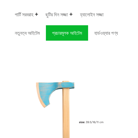
পার্টি সরবরাহ
ছুটির দিন সজ্জা
হ্যালোইন সজ্জা
নতুনত্ব আইটেম
প্রচারমূলক আইটেম
হার্ডওয়্যার পণ্য