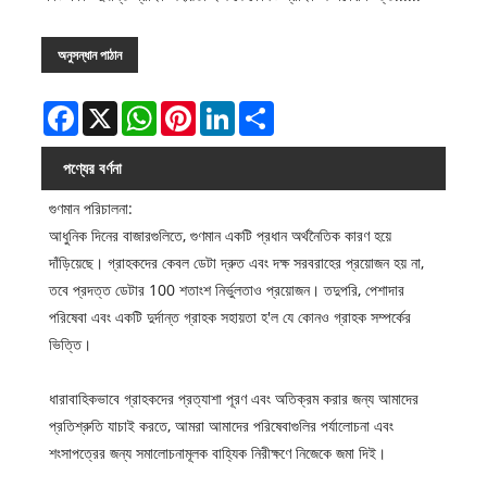
অনুসন্ধান পাঠান
Facebook
X
WhatsApp
Pinterest
LinkedIn
Share
পণ্যের বর্ণনা
গুণমান পরিচালনা:
আধুনিক দিনের বাজারগুলিতে, গুণমান একটি প্রধান অর্থনৈতিক কারণ হয়ে
দাঁড়িয়েছে। গ্রাহকদের কেবল ডেটা দ্রুত এবং দক্ষ সরবরাহের প্রয়োজন হয় না,
তবে প্রদত্ত ডেটার 100 শতাংশ নির্ভুলতাও প্রয়োজন। তদুপরি, পেশাদার
পরিষেবা এবং একটি দুর্দান্ত গ্রাহক সহায়তা হ'ল যে কোনও গ্রাহক সম্পর্কের
ভিত্তি।
ধারাবাহিকভাবে গ্রাহকদের প্রত্যাশা পূরণ এবং অতিক্রম করার জন্য আমাদের
প্রতিশ্রুতি যাচাই করতে, আমরা আমাদের পরিষেবাগুলির পর্যালোচনা এবং
শংসাপত্রের জন্য সমালোচনামূলক বাহ্যিক নিরীক্ষণে নিজেকে জমা দিই।