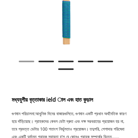
মধ্যযুগীয় বৃত্তাকার ield াল এবং হাত কুড়াল
গুণমান পরিচালনা:আধুনিক দিনের বাজারগুলিতে, গুণমান একটি প্রধান অর্থনৈতিক কারণ
হয়ে দাঁড়িয়েছে। গ্রাহকদের কেবল ডেটা দ্রুত এবং দক্ষ সরবরাহের প্রয়োজন হয় না,
তবে প্রদত্ত ডেটার 100 শতাংশ নির্ভুলতাও প্রয়োজন। তদুপরি, পেশাদার পরিষেবা
এবং একটি দুর্দান্ত গ্রাহক সহায়তা হ'ল যে কোনও গ্রাহক সম্পর্কের ভিত্ত......