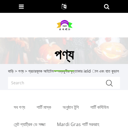
পণ্য
বাড়ি
>
পণ্য
>
প্রচারমূলক আইটেম
> মধ্যযুগীয় বৃত্তাকার ield াল এবং হাত কুড়াল
সব পণ্য
পার্টি মাস্ক
অনুষ্ঠান টুপি
পার্টি কস্টিউম
সেন্ট প্যাট্রিক ডে সজ্জা
Mardi Gras পার্টি সরবরাহ