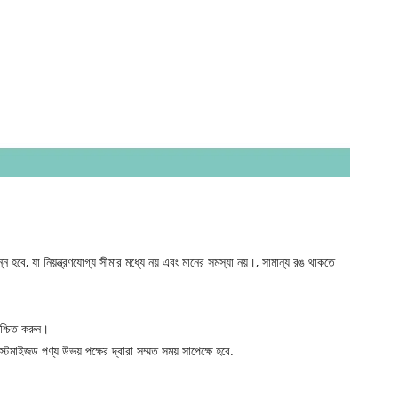
 হবে, যা নিয়ন্ত্রণযোগ্য সীমার মধ্যে নয় এবং মানের সমস্যা নয়।, সামান্য রঙ থাকতে
িশ্চিত করুন।
্টমাইজড পণ্য উভয় পক্ষের দ্বারা সম্মত সময় সাপেক্ষে হবে.