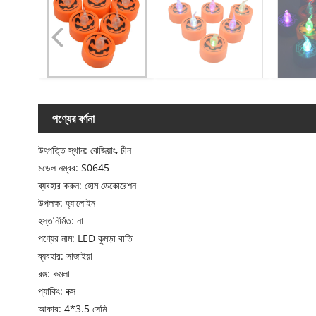
পণ্যের বর্ণনা
উৎপত্তি স্থান: ঝেজিয়াং, চীন
মডেল নম্বর: S0645
ব্যবহার করুন: হোম ডেকোরেশন
উপলক্ষ: হ্যালোইন
হস্তনির্মিত: না
পণ্যের নাম: LED কুমড়া বাতি
ব্যবহার: সাজাইয়া
রঙ: কমলা
প্যাকিং: বক্স
আকার: 4*3.5 সেমি