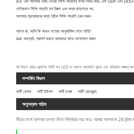
A3: এটি আপনার বেছে নেওয়া শিপিং পদ্ধতির উপর নির্ভর করে, এটি DDP এবং DDU-
বেশিরভাগ শিপিং পদ্ধতি হল ট্যাক্স এবং শুল্ক ছাড়পত্র সহ,
আপনার প্রয়োজনের জন্য সঠিক শিপিং পদ্ধতি চয়ন করুন
প্রশ্ন 4: আমি কি আরও পণ্যের আনুষাঙ্গিক পেতে পারি?
A4: অবশ্যই, পরামর্শ করতে আমাদের সাথে যোগাযোগ করুন
হট ট্যাগ: রঙিন ফ্ল্যাশিং লাইট সহ LED চা আলো মোমবাতি অন্দর এবং বহিরঙ্গন সজ্জার জন
সম্পর্কিত বিভাগ
পার্টি খেলনা
পার্টি উইগস
পার্টি চশমা
পার্টি হেডব্যান্ড
অনুসন্ধান পাঠান
নীচের ফর্মে আপনার তদন্ত দিতে নির্দ্বিধায় দয়া করে. আমরা আপনাকে 24 ঘন্টার