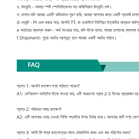
খ. উদ্ধৃতি - সমস্ত স্পষ্ট স্পেসিফিকেশন সহ অফিসিয়াল উদ্ধৃতি ফর্ম।
গ. চালান-যদি আমরা একটি অভিবাদন পূরণ করি, আমরা আপনার জন্য একটি প্রফর্মা চাল
d পেমেন্ট - PI চেক করার পরে, আপনি TT, বা ওয়েস্টার্ন ইউনিয়ন ইত্যাদির মাধ্যমে অর্
e অর্ডারের ব্যবস্থা করুন - অর্থ পাওয়ার পরে, যদি স্টকে থাকে, আমরা চালানের ব্যবস্থা
f.Shipment- পুরো অর্ডার প্রস্তুত হলে আমরা একটি অর্ডার পাঠাব।
FAQ
প্রশ্ন 1: আপনি কতক্ষণ পণ্য পাঠাতে পারেন?
A1: বেশিরভাগ আইটেম স্টকে পাওয়া যায়, এটি সাধারণত প্রায় 2-5 দিনের প্রয়োজন হ
প্রশ্ন 2: পরিবহন সময় কতক্ষণ?
A2: এটি আপনার বেছে নেওয়া শিপিং পদ্ধতির উপর নির্ভর করে। আপনার কার্ট পণ্য যোগ ক
প্রশ্ন 3: আমি কি শুল্ক ছাড়পত্রের সাথে মোকাবিলা করব এবং কর পরিশোধ করব?