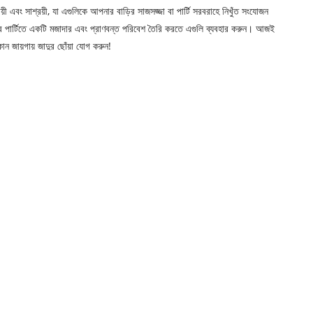
়ী এবং সাশ্রয়ী, যা এগুলিকে আপনার বাড়ির সাজসজ্জা বা পার্টি সরবরাহে নিখুঁত সংযোজন
ের পার্টিতে একটি মজাদার এবং প্রাণবন্ত পরিবেশ তৈরি করতে এগুলি ব্যবহার করুন। আজই
 জায়গায় জাদুর ছোঁয়া যোগ করুন!