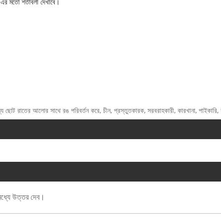
এর মতো শর্তাবলী দেখাবে।
্য ছোট রাতের আলোর সাথে রঙ পরিবর্তন করে, চীন, প্রস্তুতকারক, সরবরাহকারী, কারখানা, পাইকারি, কাস
 মধ্যে উত্তর দেব।