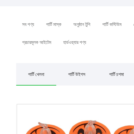
সব পণ্য
পার্টি মাস্ক
অনুষ্ঠান টুপি
পার্টি কস্টিউম
প্রচারমূলক আইটেম
হার্ডওয়্যার পণ্য
পার্টি খেলনা
পার্টি উইগস
পার্টি চশমা