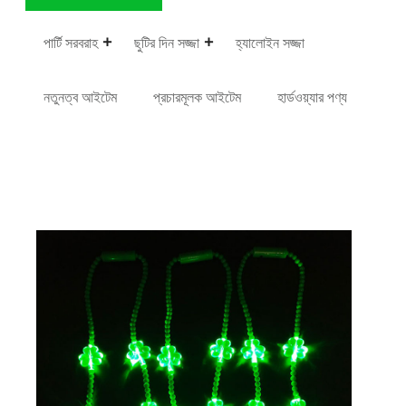
পার্টি সরবরাহ
ছুটির দিন সজ্জা
হ্যালোইন সজ্জা
নতুনত্ব আইটেম
প্রচারমূলক আইটেম
হার্ডওয়্যার পণ্য