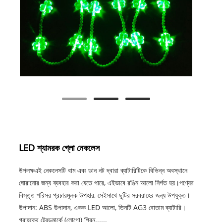
LED শ্যামরক গ্লো নেকলেস
উপলক্ষএই নেকলেসটি বাম এবং ডান নট দ্বারা ব্যাটারিটিকে বিভিন্ন অবস্থানে
ঘোরানোর জন্য ব্যবহার করা যেতে পারে, এইভাবে রঙিন আলো নির্গত হয়।পণ্যের
বিস্তৃত পরিসর প্রচারমূলক উপহার, সেইসাথে ছুটির সরবরাহের জন্য উপযুক্ত।
উপাদান: ABS উপাদান, একক LED আলো, তিনটি AG3 বোতাম ব্যাটারি।
গ্রাহকের ট্রেডমার্কে (লোগো) প্রিন্......