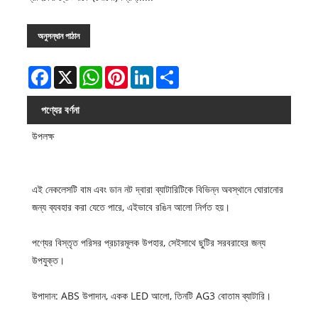
অনুসন্ধান পাঠান
Facebook
X
WhatsApp
Pinterest
LinkedIn
Share
পণ্যের বর্ণনা
উপলক্ষ
এই নেকলেসটি বাম এবং ডান নট দ্বারা ব্যাটারিটিকে বিভিন্ন অবস্থানে ঘোরানোর
জন্য ব্যবহার করা যেতে পারে, এইভাবে রঙিন আলো নির্গত হয়।
পণ্যের বিস্তৃত পরিসর প্রচারমূলক উপহার, সেইসাথে ছুটির সরবরাহের জন্য
উপযুক্ত।
উপাদান: ABS উপাদান, একক LED আলো, তিনটি AG3 বোতাম ব্যাটারি।