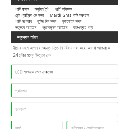
পার্টি মাস্ক
অনুষ্ঠান টুপি
পার্টি কস্টিউম
সেন্ট প্যাট্রিক ডে সজ্জা
Mardi Gras পার্টি সরবরাহ
পার্টি সরবরাহ
ছুটির দিন সজ্জা
হ্যালোইন সজ্জা
নতুনত্ব আইটেম
প্রচারমূলক আইটেম
হার্ডওয়্যার পণ্য
অনুসন্ধান পাঠান
নীচের ফর্মে আপনার তদন্ত দিতে নির্দ্বিধায় দয়া করে. আমরা আপনাকে
24 ঘন্টার মধ্যে উত্তর দেব।