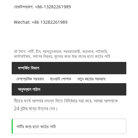
হোয়াটসঅ্যাপ: +86-13282261989
Wechat: +86 13282261989
হট ট্যাগ: পার্টি, চীন, প্রস্তুতকারক, সরবরাহকারী, কারখানা, পাইকারি,
কাস্টমাইজড, সর্বশেষ বিক্রয়, মূল্যের জন্য উচ্চ মানের ছাতা কাঠের লাঠি
সম্পর্কিত বিভাগ
দেশপ্রেমিক সরবরাহ
হাওয়াই পোশাক
নতুন বছরের সরবরাহ
অনুসন্ধান পাঠান
নীচের ফর্মে আপনার তদন্ত দিতে নির্দ্বিধায় দয়া করে. আমরা আপনাকে
24 ঘন্টার মধ্যে উত্তর দেব।