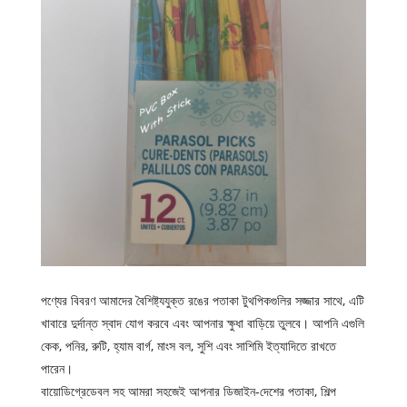
পণ্যের বিবরণ আমাদের বৈশিষ্ট্যযুক্ত রঙের পতাকা টুথপিকগুলির সজ্জার সাথে, এটি
খাবারে দুর্দান্ত স্বাদ যোগ করবে এবং আপনার ক্ষুধা বাড়িয়ে তুলবে। আপনি এগুলি
কেক, পনির, রুটি, হ্যাম বার্গ, মাংস বল, সুশি এবং সাশিমি ইত্যাদিতে রাখতে
পারেন।
বায়োডিগ্রেডেবল সহ আমরা সহজেই আপনার ডিজাইন-দেশের পতাকা, শিল্প