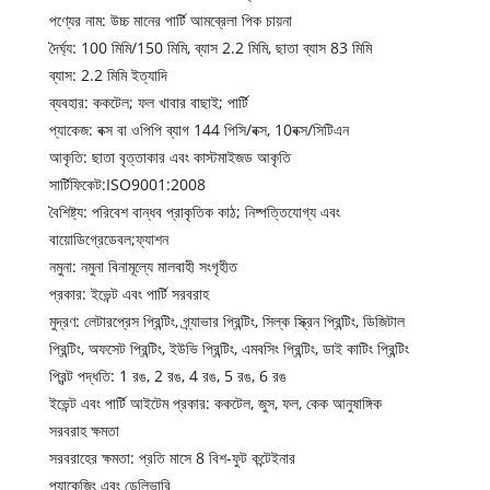
পণ্যের নাম: উচ্চ মানের পার্টি আমব্রেলা পিক চায়না
দৈর্ঘ্য: 100 মিমি/150 মিমি, ব্যাস 2.2 মিমি, ছাতা ব্যাস 83 মিমি
ব্যাস: 2.2 মিমি ইত্যাদি
ব্যবহার: ককটেল; ফল খাবার বাছাই; পার্টি
প্যাকেজ: বক্স বা ওপিপি ব্যাগ 144 পিসি/বক্স, 10বক্স/সিটিএন
আকৃতি: ছাতা বৃত্তাকার এবং কাস্টমাইজড আকৃতি
সার্টিফিকেট:ISO9001:2008
বৈশিষ্ট্য: পরিবেশ বান্ধব প্রাকৃতিক কাঠ; নিষ্পত্তিযোগ্য এবং
বায়োডিগ্রেডেবল;ফ্যাশন
নমুনা: নমুনা বিনামূল্যে মালবাহী সংগৃহীত
প্রকার: ইভেন্ট এবং পার্টি সরবরাহ
মুদ্রণ: লেটারপ্রেস প্রিন্টিং, গ্র্যাভার প্রিন্টিং, সিল্ক স্ক্রিন প্রিন্টিং, ডিজিটাল
প্রিন্টিং, অফসেট প্রিন্টিং, ইউভি প্রিন্টিং, এমবসিং প্রিন্টিং, ডাই কাটিং প্রিন্টিং
প্রিন্ট পদ্ধতি: 1 রঙ, 2 রঙ, 4 রঙ, 5 রঙ, 6 রঙ
ইভেন্ট এবং পার্টি আইটেম প্রকার: ককটেল, জুস, ফল, কেক আনুষাঙ্গিক
সরবরাহ ক্ষমতা
সরবরাহের ক্ষমতা: প্রতি মাসে 8 বিশ-ফুট কন্টেইনার
প্যাকেজিং এবং ডেলিভারি