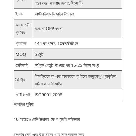
নতুন বছর, ধন্যবাদ দেওয়া, ইত্যাদি)
ই এম
কাস্টমাইজড ডিজাইন উপলব্ধ
অভ্যন্তরীণ
বাক্স, বা OPP ব্যাগ
প্যাকিং
প্যাকেজ
144 ব্যাগ/বক্স, 10বক্স/সিটিএন
MOQ
5 সেন্ট
ডেলিভারি
অগ্রিম পেমেন্ট পাওয়ার পর 15-25 দিনের মধ্যে
নিষ্পত্তিযোগ্য এবং অবক্ষয়যোগ্য ইকো বন্ধুত্বপূর্ণ প্রাকৃতিক
বৈশিষ্ট্য
কাঠ ফ্যাশন ডিজাইন
সার্টিফিকেট
ISO9001:2008
আমাদের সুবিধা
10 বছরেরও বেশি উত্পাদন এবং রপ্তানি অভিজ্ঞতা
চমৎকার সেবা এবং উচ্চ মানের পণ্য সঙ্গে অনুকূল মূল্য