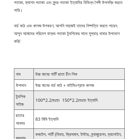
পতাকা, ফ্যাশন পতাকা এবং সুন্দর পতাকা ইত্যাদির বিভিন্ন শৈলী উপলব্ধি করতে
পারি।
বার্চ কাঠ এবং কাগজ উপকরণ, আপনি সহজেই তাদের নিষ্পত্তি করতে পারেন.
আসুন আমাদের পরিবেশ বান্ধব পতাকা টুথপিকের সাথে সুস্বাদু খাবার উপভোগ
করি!
নাম
উচ্চ মানের পার্টি ছাতা চীন পিক
উপাদান
উচ্চ মানের বার্চ কাঠ + মাইমিওগ্রাফ কাগজ
টুথপিক
100*2.2mm 150*2.2mm ইত্যাদি
সাইজ
ছাতার
83 মিমি ইত্যাদি
আকার
ককটেল, পার্টি (বিবাহ, ক্রিসমাস, ইস্টার, গ্র্যাজুয়েশন, হ্যালোইন,
ব্যবহার