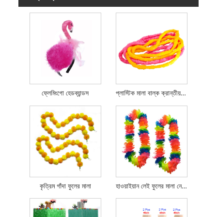
ফ্লেমিংগো হেডব্যান্ডস
প্লাস্টিক মালা বাল্ক ক্রান্তীয় মালা পার্টি প্রসাধন
কৃত্রিম গাঁদা ফুলের মালা
হাওয়াইয়ান লেই ফুলের মালা নেকলেস কস্টিউম আনুষঙ্গিক