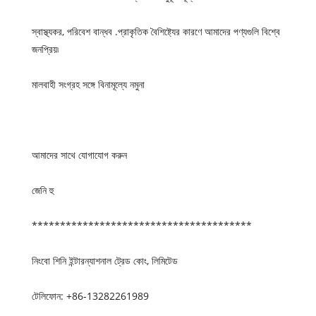
স্বাস্থ্যকর, পরিবেশ বান্ধব .প্রাকৃতিক বৈশিষ্ট্যের কারণে আমাদের পণ্যগুলি বিশ্বে
জনপ্রিয়৷
মালবাহী সংগ্রহ সঙ্গে বিনামূল্যে নমুনা
আমাদের সাথে যোগাযোগ করুন
জেনি হু
***************************************
নিংবো শিনি ইন্টারন্যাশনাল ট্রেড কোং, লিমিটেড
টেলিফোন: +86-13282261989