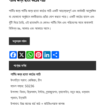
পার্টির জন্য ছাতা কাঠের লাঠি
পার্টির জন্য পার্টির জন্য ছাতা কাঠের লাঠি একটি আড়ম্বরপূর্ণ এবং কার্যকরী আনুষঙ্গিক
যা যেকোনো অনুষ্ঠানে কমনীয়তার ছোঁয়া যোগ করতে পারে। একটি কাঠের হাতল এবং
খুঁটি দিয়ে তৈরি, এই ছাতাগুলি যে কোনও পার্টির থিম এবং পরিবেশের সাথে মানানসই
বিভিন্ন রঙ, আকার এবং আকারে আসে।
অনুসন্ধান পাঠান
Facebook
X
WhatsApp
Pinterest
LinkedIn
Share
পণ্যের বর্ণনা
পার্টির জন্য ছাতা কাঠের লাঠি
উৎপত্তি স্থান: ঝেজিয়াং, চীন
মডেল নম্বর: S0236
উপলক্ষ: বিবাহ, ক্রিসমাস, ইস্টার, গ্র্যাজুয়েশন, হ্যালোইন, নতুন বছর, ধন্যবাদ
প্রদান, ইত্যাদি
উপাদান: উচ্চ মানের বার্চ কাঠ + মাইমিওগ্রাফ কাগজ