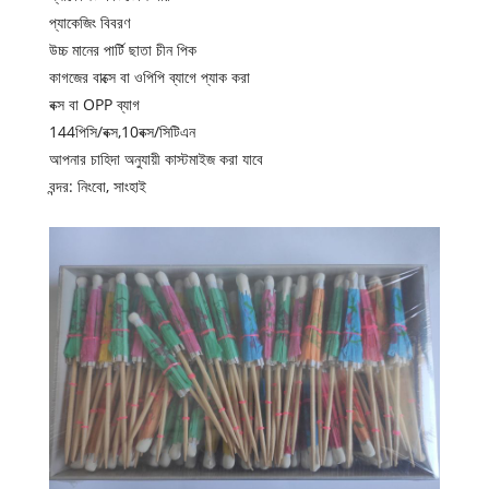
প্যাকেজিং বিবরণ
উচ্চ মানের পার্টি ছাতা চীন পিক
কাগজের বাক্সে বা ওপিপি ব্যাগে প্যাক করা
বক্স বা OPP ব্যাগ
144পিসি/বক্স,10বক্স/সিটিএন
আপনার চাহিদা অনুযায়ী কাস্টমাইজ করা যাবে
বন্দর: নিংবো, সাংহাই