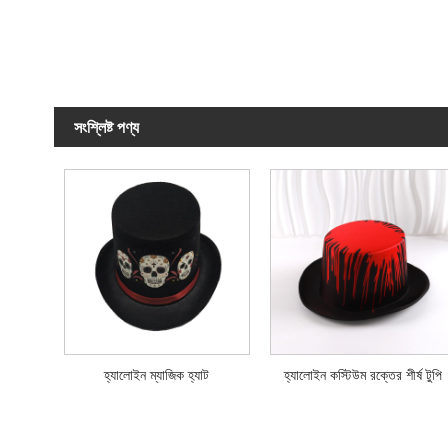
সংশ্লিষ্ট পণ্য
হ্যালোইন ম্যাজিক হ্যাট
হ্যালোইন কস্টিউম রক্তের শীর্ষ টুপি