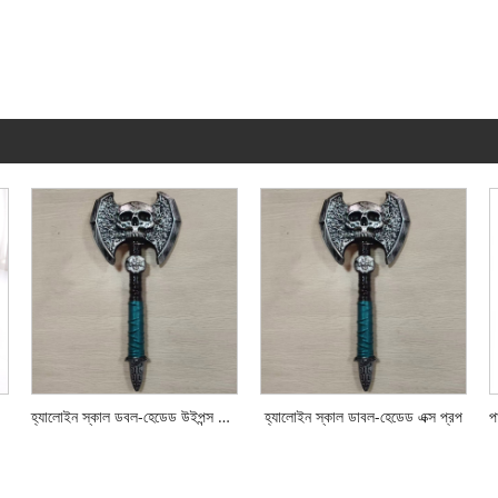
হ্যালোইন স্কাল ডবল-হেডেড উইপন্স প্রপ
হ্যালোইন স্কাল ডাবল-হেডেড এক্স প্রপ