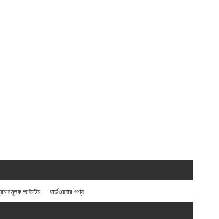
্রচারমূলক আইটেম
হার্ডওয়্যার পণ্য