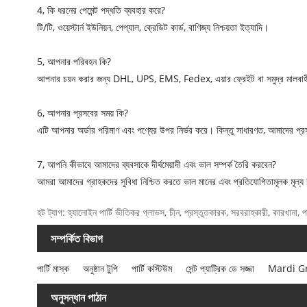
4, কি ধরনের পেমেন্ট পদ্ধতি ব্যবহার করে?
টি/টি, ওয়েস্টার্ন ইউনিয়ন, পেপ্যাল, ক্রেডিট কার্ড, বাণিজ্য নিশ্চয়তা ইত্যাদি।
5, আপনার পরিবহন কি?
আপনার চয়ন করার জন্য DHL, UPS, EMS, Fedex, এয়ার ফ্রেইট বা সমুদ্র মালবাহী 
6, আপনার প্রসবের সময় কি?
এটি আপনার অর্ডার পরিমাণ এবং পণ্যের উপর নির্ভর করে। কিন্তু সাধারণত, আমাদের প্রস
7, আপনি কীভাবে আমাদের ব্যবসাকে দীর্ঘমেয়াদী এবং ভাল সম্পর্ক তৈরি করবেন?
আমরা আমাদের গ্রাহকদের সুবিধা নিশ্চিত করতে ভাল মানের এবং প্রতিযোগিতামূলক মূল্য
হট ট্যাগ: হ্যালোইন পার্টি ভীতিকর গ্লাভস, চীন, প্রস্তুতকারক, সরবরাহকারী, কারখানা, পাই
সম্পর্কিত বিভাগ
পার্টি মাস্ক
অনুষ্ঠান টুপি
পার্টি কস্টিউম
সেন্ট প্যাট্রিক ডে সজ্জা
Mardi Gras
অনুসন্ধান পাঠান