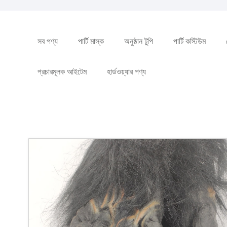
সব পণ্য
পার্টি মাস্ক
অনুষ্ঠান টুপি
পার্টি কস্টিউম
প্রচারমূলক আইটেম
হার্ডওয়্যার পণ্য