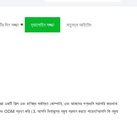
টির দিন সজ্জা
হ্যালোইন সজ্জা
নতুনত্ব আইটেম
একটি শিল্প এবং বাণিজ্য সমন্বিত কোম্পানি, এবং আমাদের পণ্যগুলি সরাসরি কারখানা
ং ODM গ্রহণ করি।3, আপনি বিনামূল্যে নমুনা প্রদান করতে পারেন?আপনি কি নমুনা