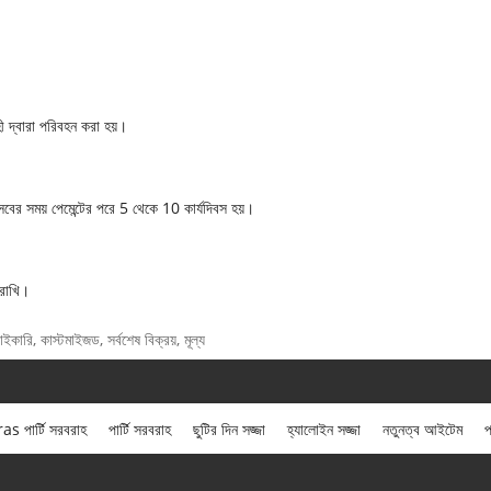
দ্বারা পরিবহন করা হয়।
বের সময় পেমেন্টের পরে 5 থেকে 10 কার্যদিবস হয়।
 রাখি।
কারি, কাস্টমাইজড, সর্বশেষ বিক্রয়, মূল্য
 পার্টি সরবরাহ
পার্টি সরবরাহ
ছুটির দিন সজ্জা
হ্যালোইন সজ্জা
নতুনত্ব আইটেম
প