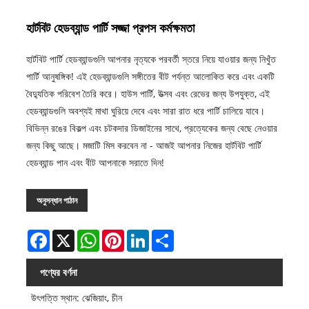
হার্টবিট হেডব্যান্ড পার্টি সজ্জা প্রপস কর্মক্ষমতা
হার্টবিট পার্টি হেডব্যান্ডগুলি আপনার নৃত্যকে পরবর্তী স্তরে নিয়ে যাওয়ার জন্য নিখুঁত
পার্টি আনুষঙ্গিক! এই হেডব্যান্ডগুলি সঙ্গীতের বীট পর্যন্ত আলোকিত করে এবং একটি
বৈদ্যুতিক পরিবেশ তৈরি করে। হাউস পার্টি, উত্সব এবং রেভের জন্য উপযুক্ত, এই
হেডব্যান্ডগুলি অবশ্যই মাথা ঘুরিয়ে দেবে এবং সারা রাত ধরে পার্টি চালিয়ে যাবে।
বিভিন্ন রঙের বিকল্প এবং চটকদার ডিজাইনের সাথে, প্রত্যেকের জন্য বেছে নেওয়ার
জন্য কিছু আছে। মজাটি মিস করবেন না - আজই আপনার নিজের হার্টবিট পার্টি
হেডব্যান্ড পান এবং বীট আপনাকে সরাতে দিন!
অনুসন্ধান পাঠান
Facebook
X
WhatsApp
Pinterest
LinkedIn
Share
পণ্যের বর্ণনা
উৎপত্তি স্থান: ঝেজিয়াং, চীন