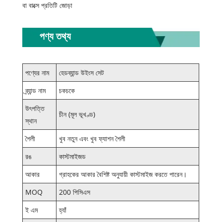
বা বাক্সে প্রতিটি জোড়া
পণ্য তথ্য
পণ্যের নাম
হেডব্যান্ড উইংস সেট
ব্র্যান্ড নাম
চকচকে
উৎপত্তি
চীন (মূল ভূখণ্ড)
স্থান
শৈলী
খুব নতুন এবং খুব ফ্যাশন শৈলী
রঙ
কাস্টমাইজড
আকার
গ্রাহকের আকার বৈশিষ্ট অনুযায়ী কাস্টমাইজ করতে পারেন।
MOQ
200 পিসিএস
ই এম
হ্যাঁ