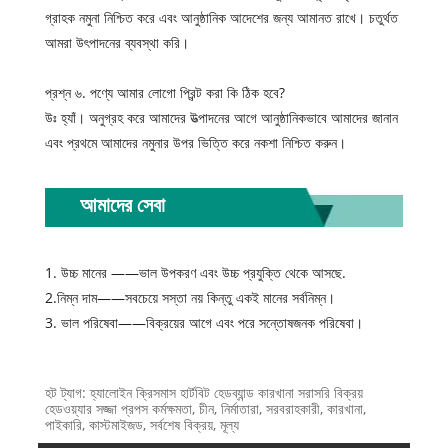
গ্রাহক নমুনা নিশ্চিত করে এবং আনুষ্ঠানিক আদেশের জন্য আমানত রাখে। চতুর্থত
আমরা উৎপাদনের ব্যবস্থা করি।
প্রশ্ন ৬. পণ্যে আমার লোগো প্রিন্ট করা কি ঠিক হবে?
উঃ হ্যাঁ। অনুগ্রহ করে আমাদের উত্পাদনের আগে আনুষ্ঠানিকভাবে আমাদের জানান
এবং প্রথমে আমাদের নমুনার উপর ভিত্তি করে নকশা নিশ্চিত করুন।
আমাদের সেবা
1. উচ্চ মানের ——ভাল উপকরণ এবং উচ্চ প্রযুক্তি থেকে আসছে.
2.নিম্ন দাম——সবচেয়ে সস্তা নয় কিন্তু একই মানের সর্বনিম্ন।
3. ভাল পরিষেবা——বিক্রয়ের আগে এবং পরে সন্তোষজনক পরিষেবা।
হট ট্যাগ: হ্যালোইন ক্রিসমাস হার্টবিট হেডব্যান্ড কারখানা সরাসরি বিক্রয়
হেডওয়্যার সজ্জা প্রপস কর্মক্ষমতা, চীন, নির্মাতারা, সরবরাহকারী, কারখানা,
পাইকারি, কাস্টমাইজড, সর্বশেষ বিক্রয়, মূল্য