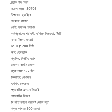
ব্র্যান্ড নাম: শিনি
মডেল নম্বর: S0705
উপাদান: ফ্যাব্রিক
প্রকার: বাচ্চারা
শৈলী: ফ্যাশন, ফ্যাশন
অর্থপ্রদানের শর্তাবলী: বাণিজ্য নিশ্চয়তা, টি/টি
বন্দর: নিংবো, সাংহাই
MOQ: 200 পিসি
নাম: হেডব্যান্ড
প্যাকিং: বিপরীত ব্যাগ
লোগো: কাস্টম লোগো
নমুনা সময়: 5-7 দিন
ডিজাইন: পেশাদার
গুণমান: চমৎকার
প্যাকেজিং এবং ডেলিভারি
প্যাকেজিং বিবরণ
বিপরীত ব্যাগে প্রতিটি জোড়া জুতা
শক্ত কাগজে 500 জোড়া