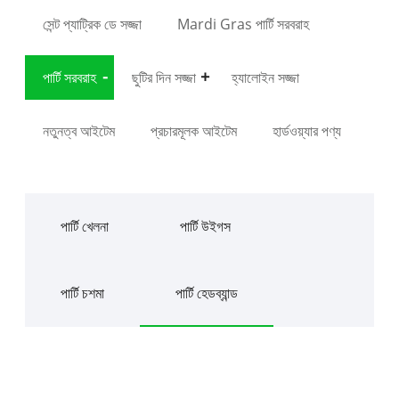
সেন্ট প্যাট্রিক ডে সজ্জা
Mardi Gras পার্টি সরবরাহ
পার্টি সরবরাহ
ছুটির দিন সজ্জা
হ্যালোইন সজ্জা
নতুনত্ব আইটেম
প্রচারমূলক আইটেম
হার্ডওয়্যার পণ্য
পার্টি খেলনা
পার্টি উইগস
পার্টি চশমা
পার্টি হেডব্যান্ড