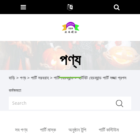
পণ্য
বাড়ি
>
পণ্য
>
পার্টি সরবরাহ
>
পার্টি হেডব্যান্ড
> হার্টবিট হেডব্যান্ড পার্টি সজ্জা প্রপস
কর্মক্ষমতা
সব পণ্য
পার্টি মাস্ক
অনুষ্ঠান টুপি
পার্টি কস্টিউম