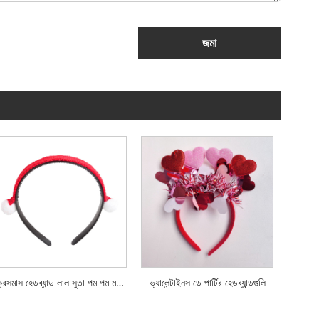
জমা
ক্রিসমাস হেডব্যান্ড লাল সুতা পম পম মহিলাদের হেডড্রেস
ভ্যালেন্টাইনস ডে পার্টির হেডব্যান্ডগুলি