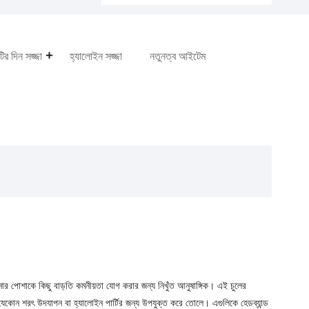
টির দিন সজ্জা
হ্যালোইন সজ্জা
নতুনত্ব আইটেম
পনার পোশাকে কিছু বাড়তি কমনীয়তা যোগ করার জন্য নিখুঁত আনুষাঙ্গিক। এই চুলের
, যেকোন শরৎ উদযাপন বা হ্যালোইন পার্টির জন্য উপযুক্ত করে তোলে। এগুলিকে হেডব্যান্ড