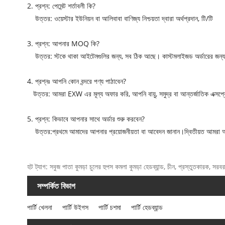
2. প্রশ্ন: পেমেন্ট শর্তাবলী কি?
উত্তর: ওয়েস্টার ইউনিয়ন বা আলিবাবা বাণিজ্য নিশ্চয়তা দ্বারা অর্থপ্রদান, টি/টি
3. প্রশ্ন: আপনার MOQ কি?
উত্তর: স্টকে থাকা আইটেমগুলির জন্য, সব ঠিক আছে। কাস্টমলাইজড অর্ডারের জন্য,
4. প্রশ্নঃ আপনি কোন বন্দরে পণ্য পাঠাবেন?
উত্তর: আমরা EXW এর মূল্য অফার করি, আপনি বায়ু, সমুদ্র বা আন্তর্জাতিক এক্সপ্রে
5. প্রশ্ন: কিভাবে আপনার সাথে অর্ডার শুরু করবেন?
উত্তর:প্রথমে আমাদের আপনার প্রয়োজনীয়তা বা আবেদন জানান।দ্বিতীয়ত আমরা আপনার 
হট ট্যাগ: সবুজ পাতা কুমড়া চুলের হুপস কমলা কুমড়া হেডব্যান্ড, চীন, প্রস্তুতকারক, সরবর
সম্পর্কিত বিভাগ
পার্টি খেলনা
পার্টি উইগস
পার্টি চশমা
পার্টি হেডব্যান্ড