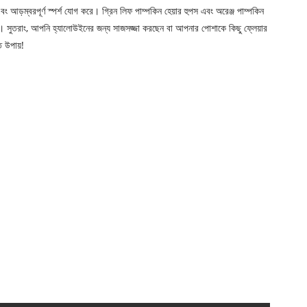
বং আড়ম্বরপূর্ণ স্পর্শ যোগ করে। গ্রিন লিফ পাম্পকিন হেয়ার হুপস এবং অরেঞ্জ পাম্পকিন
 সুতরাং, আপনি হ্যালোউইনের জন্য সাজসজ্জা করছেন বা আপনার পোশাকে কিছু ফ্লেয়ার
 উপায়!