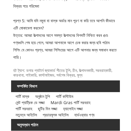
বিক্রয় পরে পরিষেবা
প্রশ্ন 5: আমি যদি নমুনা বা বাল্ক অর্ডার মান পূরণ না করি তবে আপনি কীভাবে
এটি মোকাবেলা করবেন?
উত্তর: আমরা উত্পাদনের আগে সমস্ত উত্পাদনের বিশদটি নিশ্চিত করব en
পণ্যগুলি শেষ হয়ে গেলে, আমরা আপনাকে আগে চেক করার জন্য ছবি পাঠাব
শিপিং যে কোনও প্রশ্ন, আমরা শিপিংয়ের আগে এটি আপনার জন্য সমাধান করতে
পারি।
হট ট্যাগ: ডলার প্যাটার্ন জ্যাকার্ড শীতের টুপি, চীন, উত্পাদনকারী, সরবরাহকারী,
কারখানা, পাইকারি, কাস্টমাইজড, সর্বশেষ বিক্রয়, মূল্য
সম্পর্কিত বিভাগ
পার্টি মাস্ক
অনুষ্ঠান টুপি
পার্টি কস্টিউম
সেন্ট প্যাট্রিক ডে সজ্জা
Mardi Gras পার্টি সরবরাহ
পার্টি সরবরাহ
ছুটির দিন সজ্জা
হ্যালোইন সজ্জা
নতুনত্ব আইটেম
প্রচারমূলক আইটেম
হার্ডওয়্যার পণ্য
অনুসন্ধান পাঠান