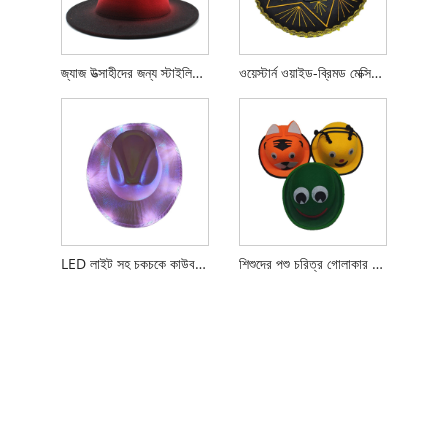
জ্যাজ উত্সাহীদের জন্য স্টাইলিশ উলের ফেডোরা টুপি
ওয়েস্টার্ন ওয়াইড-ব্রিমড মেক্সিকান হ্যাট
LED লাইট সহ চকচকে কাউবয় হ্যাট
শিশুদের পশু চরিত্র গোলাকার হাট