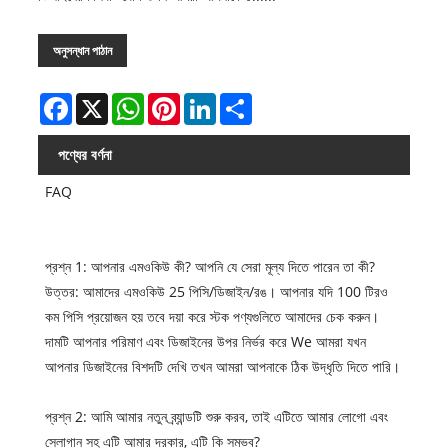
অনুসন্ধান পাঠান
Facebook
X
WhatsApp
Pinterest
LinkedIn
Share
পণ্যের বর্ণনা
FAQ
প্রশ্ন 1: আপনার এমওকিউ কী? আপনি যে সেরা মূল্য দিতে পারেন তা কী?
উত্তর: আমাদের এমওকিউ 25 পিসি/ডিজাইন/রঙ। আপনার যদি 100 টিরও
কম পিসি প্রয়োজন হয় তবে দয়া করে স্টক পণ্যগুলিতে আমাদের চেক করুন।
দামটি আপনার পরিমাণ এবং ডিজাইনের উপর নির্ভর করে We আমরা যখন
আপনার ডিজাইনের বিশদটি দেখি তখন আমরা আপনাকে ঠিক উদ্ধৃতি দিতে পারি।
প্রশ্ন 2: আমি আমার নতুন ব্র্যান্ডটি শুরু করব, তাই এটিতে আমার লোগো এবং
স্লোগান সহ এটি আমার দরকার, এটি কি সম্ভব?