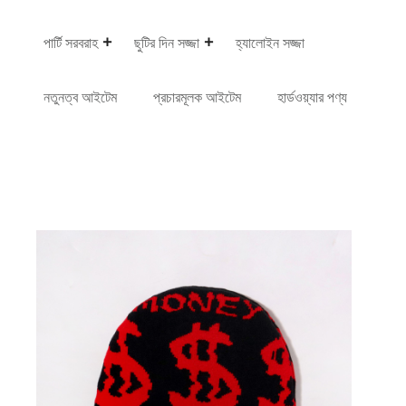
পার্টি সরবরাহ
ছুটির দিন সজ্জা
হ্যালোইন সজ্জা
নতুনত্ব আইটেম
প্রচারমূলক আইটেম
হার্ডওয়্যার পণ্য