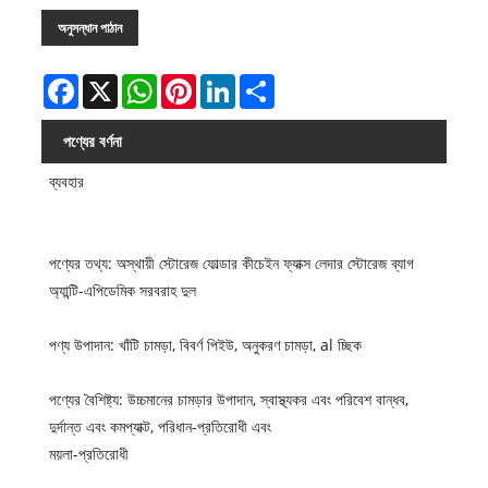
অনুসন্ধান পাঠান
Facebook
X
WhatsApp
Pinterest
LinkedIn
Share
পণ্যের বর্ণনা
ব্যবহার
পণ্যের তথ্য: অস্থায়ী স্টোরেজ ফোল্ডার কীচেইন ফ্যাক্স লেদার স্টোরেজ ব্যাগ
অ্যান্টি-এপিডেমিক সরবরাহ দুল
পণ্য উপাদান: খাঁটি চামড়া, বিবর্ণ পিইউ, অনুকরণ চামড়া, al চ্ছিক
পণ্যের বৈশিষ্ট্য: উচ্চমানের চামড়ার উপাদান, স্বাস্থ্যকর এবং পরিবেশ বান্ধব,
দুর্দান্ত এবং কমপ্যাক্ট, পরিধান-প্রতিরোধী এবং
ময়লা-প্রতিরোধী