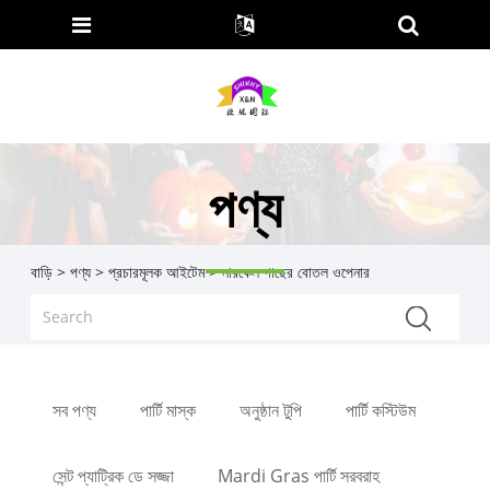
পণ্য
বাড়ি
>
পণ্য
>
প্রচারমূলক আইটেম
> নারকেল গাছের বোতল ওপেনার
সব পণ্য
পার্টি মাস্ক
অনুষ্ঠান টুপি
পার্টি কস্টিউম
সেন্ট প্যাট্রিক ডে সজ্জা
Mardi Gras পার্টি সরবরাহ