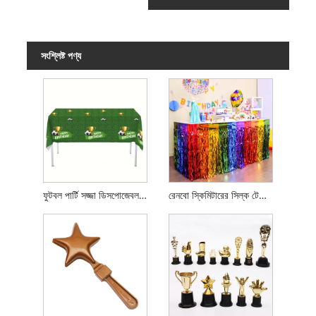
সংশ্লিষ্ট পণ্য
ফুটবল পার্টি সজ্জা ডিসপোজেবল টেবিলক্লথ
রেনবো স্কিমিটারের সিল্ক টেবিল স্কার্ট