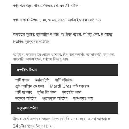
পণ্য শংসাপত্র: পাস এসজিএস, রশ, এন 71 পরীক্ষা
পণ্য সম্পর্কে: উপাদান, রঙ, আকার, লোগো কাস্টমাইজ করা যেতে পারে
ব্যবহারের সুযোগ: ব্যবসায়িক উপহার, কর্পোরেট প্রচার, বাণিজ্য মেলা, উপহারের
বিজ্ঞাপন, ব্যক্তিগত আইটেম
হট ট্যাগ: নারকেল ট্রি বোতল ওপেনার, চীন, উত্পাদনকারী, সরবরাহকারী, কারখানা,
পাইকারি, কাস্টমাইজড, সর্বশেষ বিক্রয়, দাম
সম্পর্কিত বিভাগ
পার্টি মাস্ক
অনুষ্ঠান টুপি
পার্টি কস্টিউম
সেন্ট প্যাট্রিক ডে সজ্জা
Mardi Gras পার্টি সরবরাহ
পার্টি সরবরাহ
ছুটির দিন সজ্জা
হ্যালোইন সজ্জা
নতুনত্ব আইটেম
প্রচারমূলক আইটেম
হার্ডওয়্যার পণ্য
অনুসন্ধান পাঠান
নীচের ফর্মে আপনার তদন্ত দিতে নির্দ্বিধায় দয়া করে. আমরা আপনাকে
24 ঘন্টার মধ্যে উত্তর দেব।