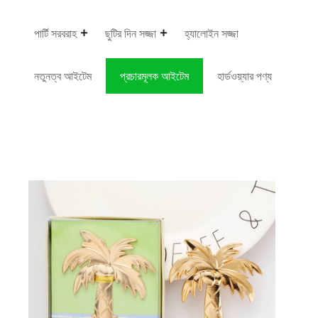
পার্টি সরবরাহ
ছুটির দিন সজ্জা
হ্যালোইন সজ্জা
নতুনত্ব আইটেম
প্রচারমূলক আইটেম
হার্ডওয়্যার পণ্য