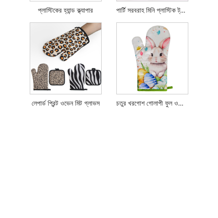
প্লাস্টিকের হ্যান্ড ক্ল্যাপার
পার্টি সরবরাহ মিনি প্লাস্টিক ট্রফি
লেপার্ড প্রিন্ট ওভেন মিট গ্লাভস
চতুর খরগোশ গোলাপী ফুল ওভেন মিটস