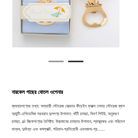
নারকেল গাছের বোতল ওপেনার
ব্যবহারপণ্যের তথ্য: অস্থায়ী স্টোরেজ ফোল্ডার কীচেইন ফ্যাক্স লেদার স্টোরেজ ব্যাগ
অ্যান্টি-এপিডেমিক সরবরাহ দুলপণ্য উপাদান: খাঁটি চামড়া, বিবর্ণ পিইউ, অনুকরণ
চামড়া, al চ্ছিকপণ্যের বৈশিষ্ট্য: উচ্চমানের চামড়ার উপাদান, স্বাস্থ্যকর এবং পরিবেশ
বান্ধব, দুর্দান্ত এবং কমপ্যাক্ট, পরিধান-প্রতিরোধী এবংময়লা-প্র......