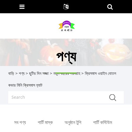
পণ্য
বাড়ি
>
পণ্য
>
ছুটির দিন সজ্জা
>
নতুন বছরের সরবরাহ
> ক্রিসমাস ওয়াইন বোতল
কভার মিনি ক্রিসমাস হ্যাট
সব পণ্য
পার্টি মাস্ক
অনুষ্ঠান টুপি
পার্টি কস্টিউম