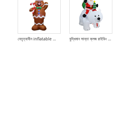
নেতৃত্বাধীন inflatable ক্রিসমাস জিনজারব্রেড ম্যান
বুদ্ধিমান সান্তা ক্লজ রাইডিং বিয়ার আউটডোর লন ইয়ার্ড সজ্জা