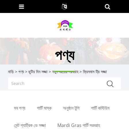
পণ্য
বাড়ি
>
পণ্য
>
ছুটির দিন সজ্জা
>
নতুন বছরের সরবরাহ
> ক্রিসমাস ট্রি সজ্জা
সব পণ্য
পার্টি মাস্ক
অনুষ্ঠান টুপি
পার্টি কস্টিউম
সেন্ট প্যাট্রিক ডে সজ্জা
Mardi Gras পার্টি সরবরাহ