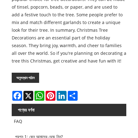
of tinsel, popcorn, beads, or paper, and are used to
add a festive touch to the tree. Some people prefer to
mix and match different garlands to create a unique
look for their tree. In summary, Christmas Tree
Decorations are an essential part of the holiday
season. They bring joy, warmth, and cheer to families
all over the world. So if you're planning on decorating a
tree this Christmas, get creative and have fun with it!
অনুসন্ধান পাঠান
Facebook
X
WhatsApp
Pinterest
LinkedIn
Share
পণ্যের বর্ণনা
FAQ
প্রশ্ন 1: কেন আমাদের বেছে নিন?