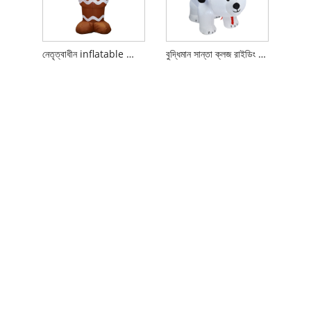
নেতৃত্বাধীন inflatable ক্রিসমাস জিনজারব্রেড ম্যান
বুদ্ধিমান সান্তা ক্লজ রাইডিং বিয়ার আউটডোর লন ইয়ার্ড সজ্জা