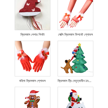
ক্রিসমাস পেপার পিনটা
সেক্সি ক্রিসমাস ফিশনেট গ্লোভস
মহিলা ক্রিসমাস গ্লোভস
ক্রিসমাস ট্রি নেতৃত্বাধীন inflatable খেলনা