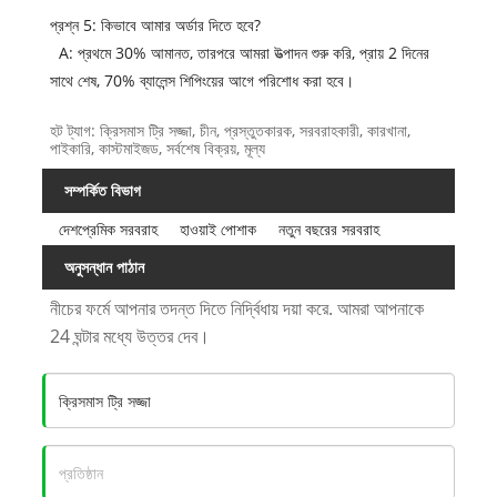
প্রশ্ন 5: কিভাবে আমার অর্ডার দিতে হবে?
A: প্রথমে 30% আমানত, তারপরে আমরা উত্পাদন শুরু করি, প্রায় 2 দিনের
সাথে শেষ, 70% ব্যালেন্স শিপিংয়ের আগে পরিশোধ করা হবে।
হট ট্যাগ: ক্রিসমাস ট্রি সজ্জা, চীন, প্রস্তুতকারক, সরবরাহকারী, কারখানা,
পাইকারি, কাস্টমাইজড, সর্বশেষ বিক্রয়, মূল্য
সম্পর্কিত বিভাগ
দেশপ্রেমিক সরবরাহ
হাওয়াই পোশাক
নতুন বছরের সরবরাহ
অনুসন্ধান পাঠান
নীচের ফর্মে আপনার তদন্ত দিতে নির্দ্বিধায় দয়া করে. আমরা আপনাকে
24 ঘন্টার মধ্যে উত্তর দেব।